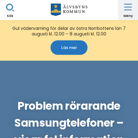
Sök
Meny
Gul vädervarning för delar av östra Norrbottens län 7
augusti kl. 12.00 – 8 augusti kl. 12.00
Läs mer
Problem rörarande
Samsungtelefoner –