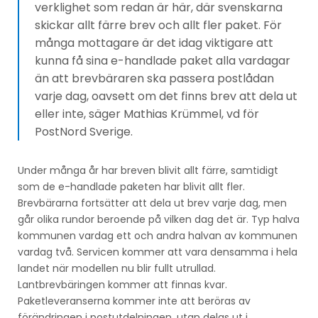
verklighet som redan är här, där svenskarna
skickar allt färre brev och allt fler paket. För
många mottagare är det idag viktigare att
kunna få sina e-handlade paket alla vardagar
än att brevbäraren ska passera postlådan
varje dag, oavsett om det finns brev att dela ut
eller inte, säger Mathias Krümmel, vd för
PostNord Sverige.
Under många år har breven blivit allt färre, samtidigt
som de e-handlade paketen har blivit allt fler.
Brevbärarna fortsätter att dela ut brev varje dag, men
går olika rundor beroende på vilken dag det är. Typ halva
kommunen vardag ett och andra halvan av kommunen
vardag två. Servicen kommer att vara densamma i hela
landet när modellen nu blir fullt utrullad.
Lantbrevbäringen kommer att finnas kvar.
Paketleveranserna kommer inte att beröras av
förändringen i postutdelningen, utan delas ut i