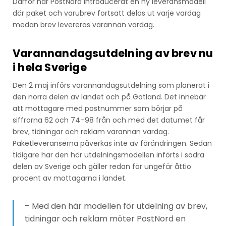
Därför har PostNord introducerat en ny leveransmodell
där paket och varubrev fortsatt delas ut varje vardag
medan brev levereras varannan vardag.
Varannandagsutdelning av brev nu
i hela Sverige
Den 2 maj införs varannandagsutdelning som planerat i
den norra delen av landet och på Gotland. Det innebär
att mottagare med postnummer som börjar på
siffrorna 62 och 74–98 från och med det datumet får
brev, tidningar och reklam varannan vardag.
Paketleveranserna påverkas inte av förändringen. Sedan
tidigare har den här utdelningsmodellen införts i södra
delen av Sverige och gäller redan för ungefär åttio
procent av mottagarna i landet.
– Med den här modellen för utdelning av brev,
tidningar och reklam möter PostNord en