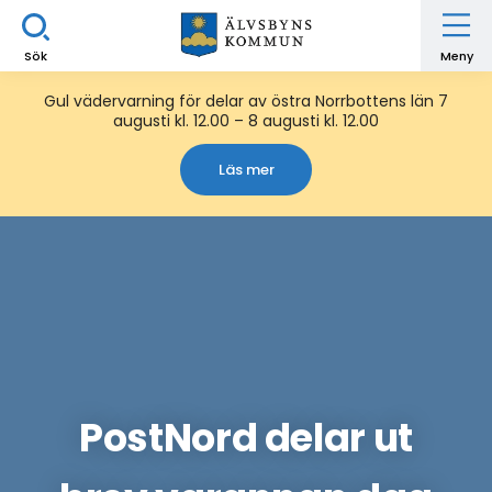
Sök
Meny
Gul vädervarning för delar av östra Norrbottens län 7
augusti kl. 12.00 – 8 augusti kl. 12.00
Läs mer
PostNord delar ut