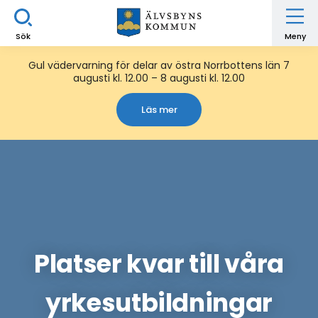
Sök
Meny
Gul vädervarning för delar av östra Norrbottens län 7
augusti kl. 12.00 – 8 augusti kl. 12.00
Läs mer
Platser kvar till våra
yrkesutbildningar