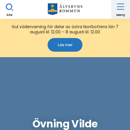
Sök
Meny
Gul vädervarning för delar av östra Norrbottens län 7
augusti kl. 12.00 – 8 augusti kl. 12.00
Läs mer
Övning Vilde