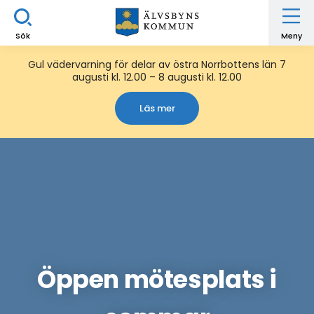
Sök
Meny
Gul vädervarning för delar av östra Norrbottens län 7
augusti kl. 12.00 – 8 augusti kl. 12.00
Läs mer
Öppen mötesplats i