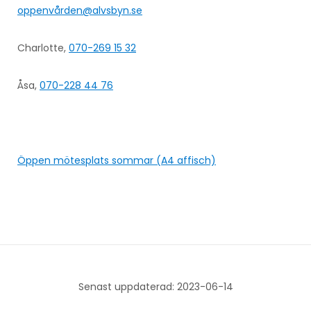
oppenvården@alvsbyn.se
Charlotte,
070-269 15 32
Åsa,
070-228 44 76
Öppen mötesplats sommar (A4 affisch)
Senast uppdaterad: 2023-06-14