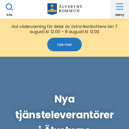
Sök
Meny
Gul vädervarning för delar av östra Norrbottens län 7
augusti kl. 12.00 – 8 augusti kl. 12.00
Läs mer
Nya
tjänsteleverantörer