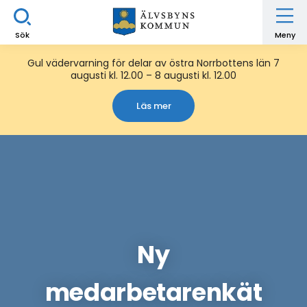
Sök
Meny
Gul vädervarning för delar av östra Norrbottens län 7
augusti kl. 12.00 – 8 augusti kl. 12.00
Läs mer
Ny
medarbetarenkät