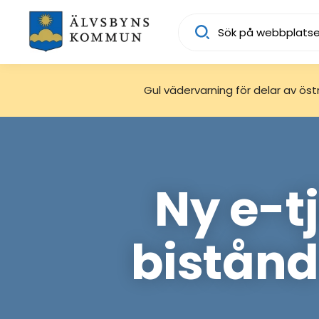
Sök
Gul vädervarning för delar av östra
Ny e-t
bistånd