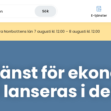
Sök
E-tjänster
 Norrbottens län 7 augusti kl. 12.00 – 8 augusti kl. 12.00
jänst för eko
 lanseras i 