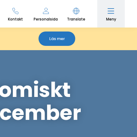
Meny
Kontakt
Personalsida
Translate
Läs mer
nomiskt
december