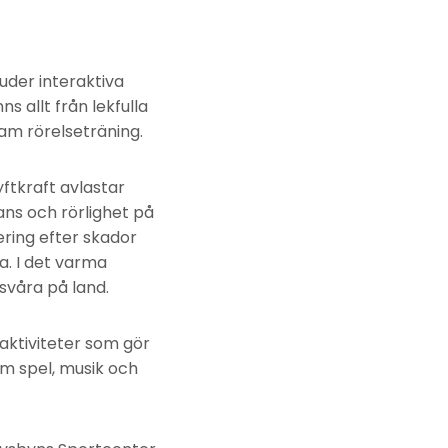
der interaktiva
s allt från lekfulla
sam rörelseträning.
ftkraft avlastar
ans och rörlighet på
ring efter skador
. I det varma
svåra på land.
aktiviteter som gör
om spel, musik och