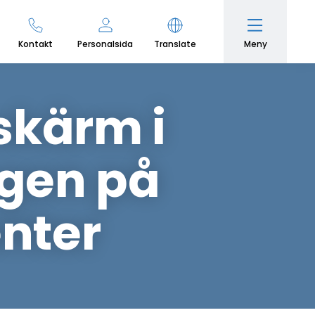
Meny
Kontakt
Personalsida
Translate
sskärm i
gen på
nter