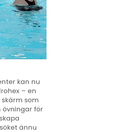
enter kan nu
drohex – en
al skärm som
 övningar för
 skapa
besöket ännu