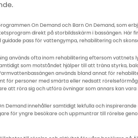
nde.
 programmen On Demand och Barn On Demand, som erbju
tetsprogram direkt på storbildsskärm i bassängen. Här finn
ll guidade pass för vattengympa, rehabilitering och skon
ng används ofta inom rehabilitering eftersom vattnets ly
mtidigt som motståndet hjälper till att träna styrka, bal
Varmvattenbassängen används bland annat för rehabilite
t för personer med smärta eller nedsatt rörelseförmåga
tare att röra sig och utföra övningar som annars kan vara 
Demand innehåller samtidigt lekfulla och inspirerande 
igare för yngre besökare och uppmuntrar till rörelse gen