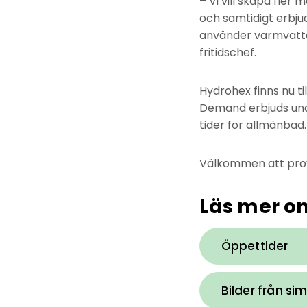
– Vi vill skapa fler
och samtidigt erbju
använder varmvatten
fritidschef.
Hydrohex finns nu 
Demand erbjuds unde
tider för allmänbad.
Välkommen att pro
Läs mer o
Öppettider
Bilder från si