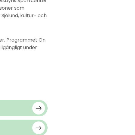
 Älvsbyns Sportcenter
rsoner som
Sjölund, kultur- och
nter. Programmet On
lgängligt under