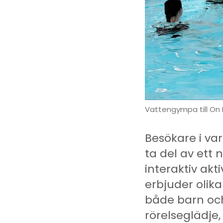
Vattengympa till O
Besökare i v
ta del av ett 
interaktiv ak
erbjuder olika
både barn och
rörelseglädje,