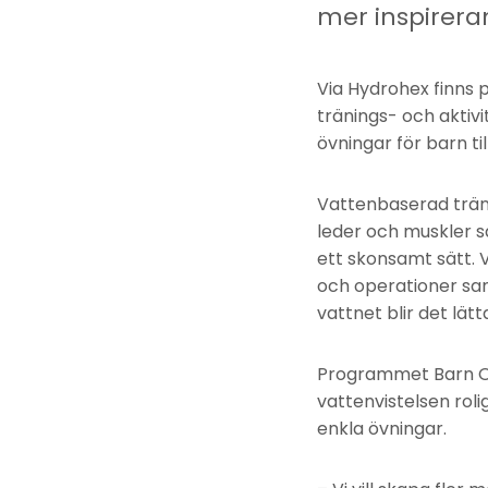
mer inspirera
Via Hydrohex finns
tränings- och aktivi
övningar för barn ti
Vattenbaserad träni
leder och muskler sa
ett skonsamt sätt. 
och operationer sam
vattnet blir det lät
Programmet Barn On 
vattenvistelsen rol
enkla övningar.