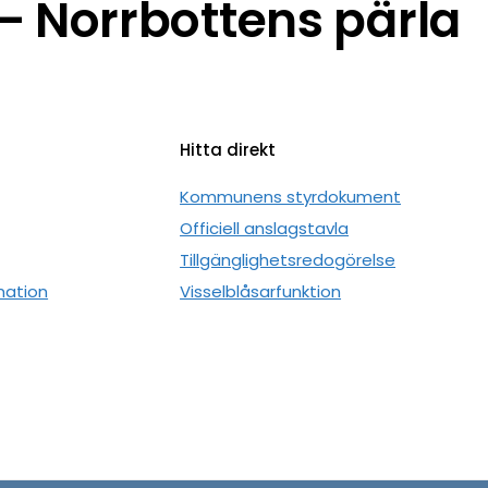
 Norrbottens pärla
Hitta direkt
n
Kommunens styrdokument
Officiell anslagstavla
Tillgänglighetsredogörelse
mation
Visselblåsarfunktion