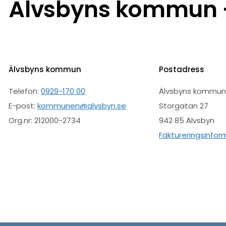
Älvsbyns kommun –
Älvsbyns kommun
Postadress
Telefon:
0929-170 00
Älvsbyns kommu
E-post:
kommunen@alvsbyn.se
Storgatan 27
Org.nr: 212000-2734
942 85 Älvsbyn
Faktureringsinfor