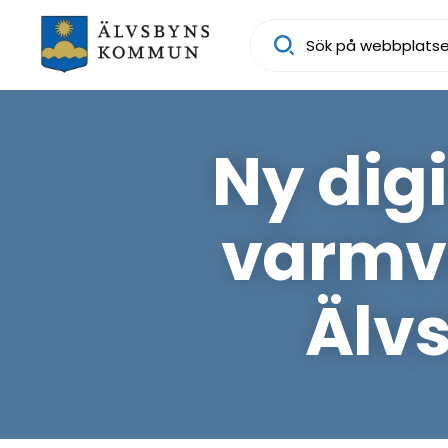
Sök
Ny digi
varmv
Älv