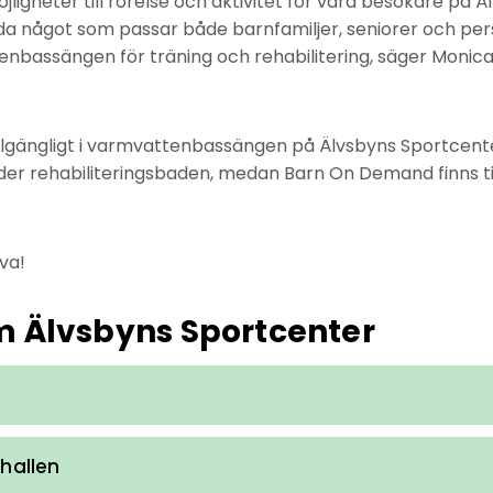
 möjligheter till rörelse och aktivitet för våra besökare på
da något som passar både barnfamiljer, seniorer och pe
bassängen för träning och rehabilitering, säger Monica 
tillgängligt i varmvattenbassängen på Älvsbyns Sportce
r rehabiliteringsbaden, medan Barn On Demand finns til
va!
m Älvsbyns Sportcenter
mhallen