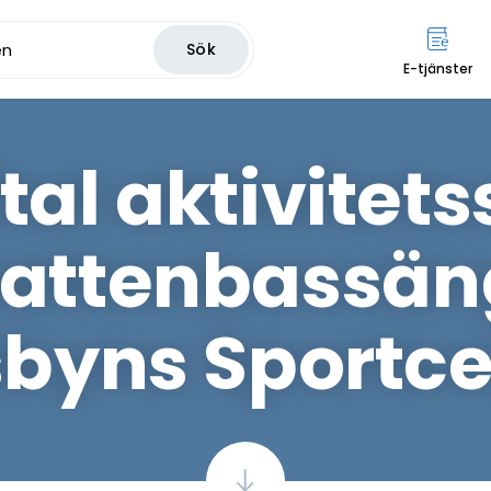
Sök
E-tjänster
tal aktivitet
attenbassän
sbyns Sportce