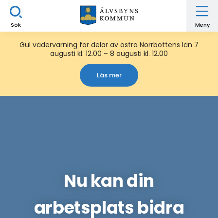
Sök
Meny
Gul vädervarning för delar av östra Norrbottens län 7
augusti kl. 12.00 – 8 augusti kl. 12.00
Läs mer
Nu kan din
arbetsplats bidra