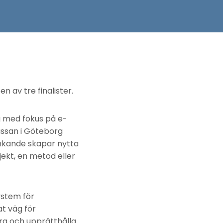
 av tre finalister.
g med fokus på e-
mässan i Göteborg
änkande skapar nytta
jekt, en metod eller
stem för
t väg för
a och upprätthålla