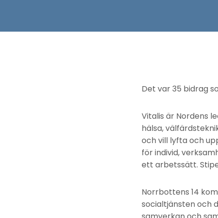
Det var 35 bidrag so
Vitalis är Nordens 
hälsa, välfärdstekni
och vill lyfta och 
för individ, verksam
ett arbetssätt. Stip
Norrbottens 14 kom
socialtjänsten och 
samverkan och sama