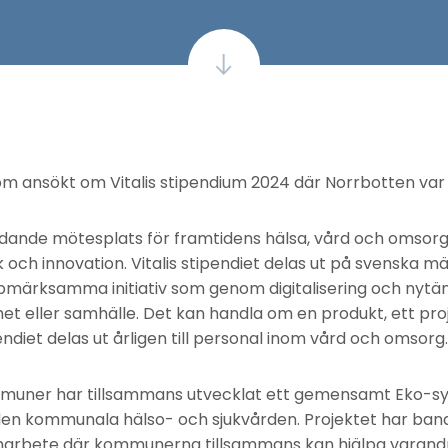
m ansökt om Vitalis stipendium 2024 där Norrbotten var en
ledande mötesplats för framtidens hälsa, vård och omsor
k och innovation. Vitalis stipendiet delas ut på svenska 
uppmärksamma initiativ som genom digitalisering och nyt
het eller samhälle. Det kan handla om en produkt, ett pro
endiet delas ut årligen till personal inom vård och omsorg.
muner har tillsammans utvecklat ett gemensamt Eko-sy
den kommunala hälso- och sjukvården. Projektet har bana
rbete där kommunerna tillsammans kan hjälpa varandr