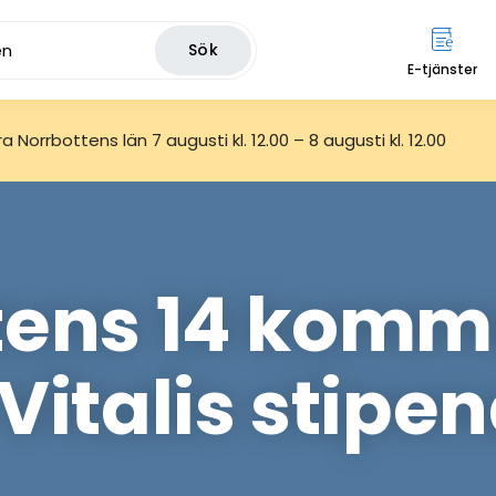
Sök
E-tjänster
 Norrbottens län 7 augusti kl. 12.00 – 8 augusti kl. 12.00
tens 14 komm
Vitalis stipe