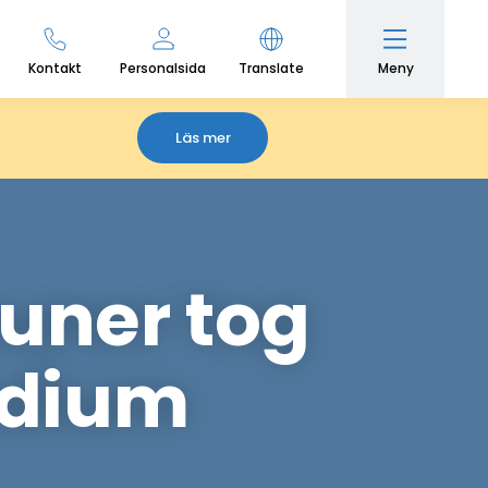
Meny
Kontakt
Personalsida
Translate
Läs mer
uner tog
ndium