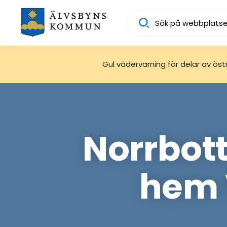
Sök
Gul vädervarning för delar av östra
Norrbot
hem 