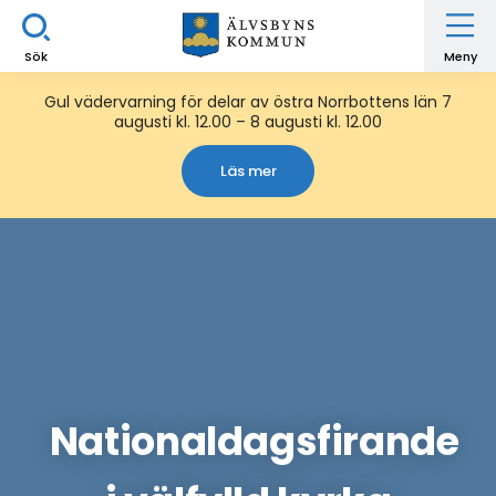
Sök
Meny
Gul vädervarning för delar av östra Norrbottens län 7
augusti kl. 12.00 – 8 augusti kl. 12.00
Läs mer
Nationaldagsfirande