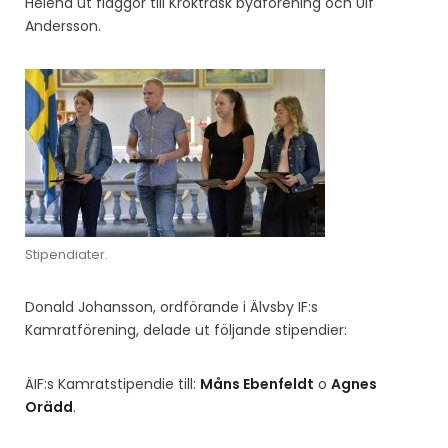
Helena ut flaggor till Krokträsk byaförening och Ulf
Andersson.
Stipendiater.
Donald Johansson, ordförande i Älvsby IF:s
Kamratförening, delade ut följande stipendier:
ÄIF:s Kamratstipendie till:
Måns Ebenfeldt
o
Agnes
Orädd
.