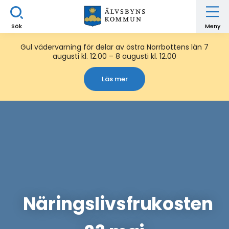
Sök
Meny
Gul vädervarning för delar av östra Norrbottens län 7
augusti kl. 12.00 – 8 augusti kl. 12.00
Läs mer
Näringslivsfrukosten