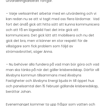
utvärderingsarbetet fortgår.
– Varje verksamhet arbetar med en utvärdering och vi
kan redan nu se att vi tagit med oss flera lärdomar. Vad
fort det ändå gick att hitta sätt att kunna kommunicera
och att få en lägesbild fast det inte gick att
kommunicera. Det gick lätt att mobilisera och nu det
gick det bra, men vi känner en stor respekt för de
villaägare som fick problem som följd av
strömavbrottet, säger Anna.
– Nu behöver alla fundera på vad man bör göra och vad
man ska tänka på när det gäller krisberedskap. Därför vill
Älvsbyns kommun tillsammans med Älvsbyns
Fastigheter och Älvsbyns Energi bjuda in till öppet hus
och panelsamtal den 15 februari gällande krisberedskap,
berättar Johan.
Evenemanget kommer ta upp frågor som vatten och