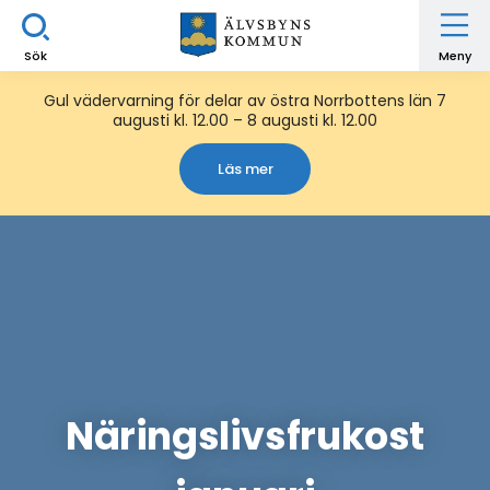
Sök
Meny
Gul vädervarning för delar av östra Norrbottens län 7
augusti kl. 12.00 – 8 augusti kl. 12.00
Läs mer
Näringslivsfrukost