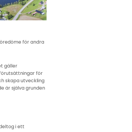
 föredöme för andra
t gäller
förutsättningar för
och skapa utveckling
de är själva grunden
eltog i ett