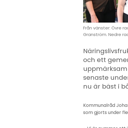
Från vänster: Övre ra
Granström. Nedre rade
Näringslivsfr
och ett gemen
uppmärksammad
senaste under
nu är bäst i 
Kommunalråd Johan 
som gjorts under fl