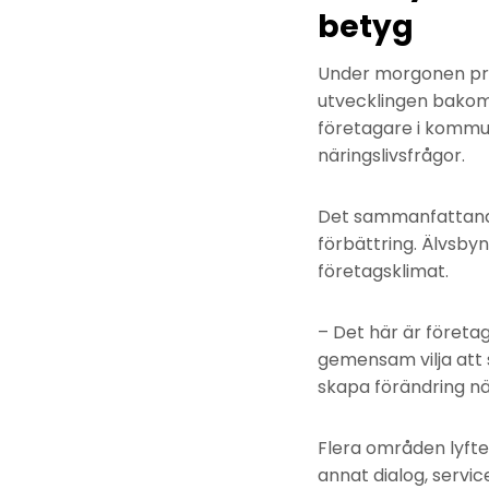
betyg
Under morgonen pre
utvecklingen bakom
företagare i kommu
näringslivsfrågor.
Det sammanfattande 
förbättring. Älvsby
företagsklimat.
– Det här är företa
gemensam vilja att 
skapa förändring n
Flera områden lyfte
annat dialog, serv