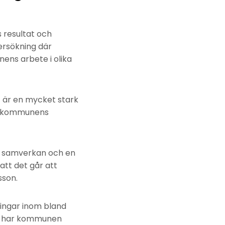
 resultat och
ersökning där
ns arbete i olika
t är en mycket stark
er kommunens
e, samverkan och en
att det går att
sson.
ringar inom bland
en har kommunen