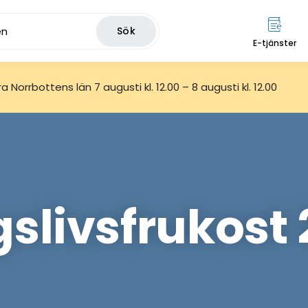
Sök
E-tjänster
 Norrbottens län 7 augusti kl. 12.00 – 8 augusti kl. 12.00
slivsfrukost