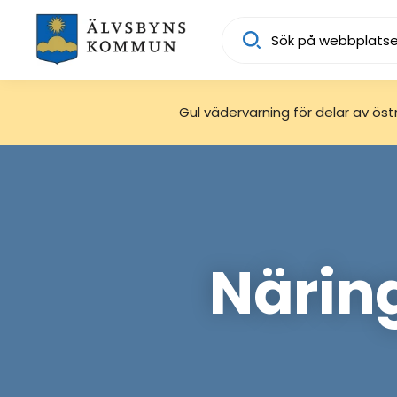
Sök
Gul vädervarning för delar av östra
Näring