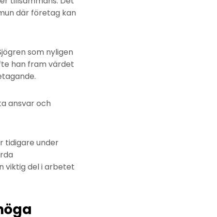
ver tillsammans. Det
mmun där företag kan
jögren som nyligen
yfte han fram värdet
etagande.
 ta ansvar och
 tidigare under
örda
iktig del i arbetet
 höga