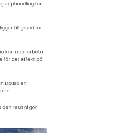
lig upphandling för
ger till grund för
na kan man arbeta
 får det effekt på
in Dousa en
atet.
a den resa ni gör