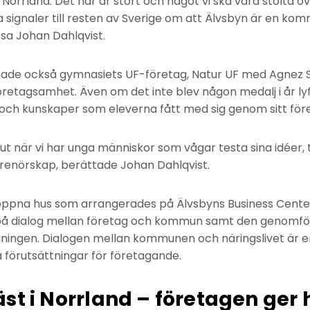
 Norrland. Det här är stort och något vi ska vara stolta ö
a signaler till resten av Sverige om att Älvsbyn är en ko
 sa Johan Dahlqvist.
e också gymnasiets UF-företag, Natur UF med Agnez S
 Företagsamhet. Även om det inte blev någon medalj i år l
och kunskaper som eleverna fått med sig genom sitt för
 ut när vi har unga människor som vågar testa sina idéer,
prenörskap, berättade Johan Dahlqvist.
öppna hus som arrangerades på Älvsbyns Business Center
på dialog mellan företag och kommun samt den genomf
ngen. Dialogen mellan kommunen och näringslivet är en v
förutsättningar för företagande.
st i Norrland – företagen ger