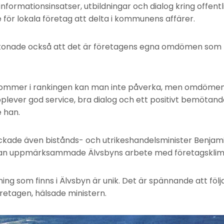
nformationsinsatser, utbildningar och dialog kring offent
 för lokala företag att delta i kommunens affärer.
onade också att det är företagens egna omdömen som lig
ommer i rankingen kan man inte påverka, men omdöme
plever god service, bra dialog och ett positivt bemötande
 han.
ckade även bistånds- och utrikeshandelsminister Benjam
han uppmärksammade Älvsbyns arbete med företagsklim
ning som finns i Älvsbyn är unik. Det är spännande att följ
etagen, hälsade ministern.