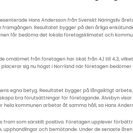
senterade Hans Andersson från Svenskt Näringsliv årets
 framgången. Resultatet bygger på den årliga enkätund
nen får bedöma det lokala företagsklimatet och kommune
omdömet från företagen har ökat från 4,1 till 4,3, vilke
n placerar sig nu högst i Norrland när företagen bedöm
gens egna betyg. Resultatet bygger på långsiktigt arbet
skapa bra förutsättningar för företagande. Älvsbyn visar 
är hela kommunen arbetar åt samma håll, sa Hans Ander
s fram som särskilt positiva. Företagen upplever förbätt
ice, upphandlingar och bemötande. Under de senaste år