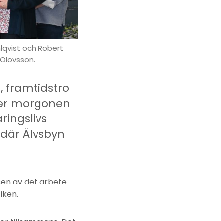
hlqvist och Robert
 Olovsson.
, framtidstro
der morgonen
ingslivs
 där Älvsbyn
sen av det arbete
iken.