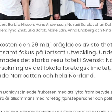
den: Barbro Nilsson, Hans Andersson, Nazarii Sorak, Johan Da
n: Iryna Zhuk, Liliia Sorak, Marie Edin, Anna Lindberg och Nina
ukosten den 29 maj präglades av stolthet
samt fokus på fortsatt utveckling. Un
es det starka resultatet i Svenskt När
sökning av det lokala företagsklimatet,
både Norrbotten och hela Norrland.
Dahlqvist inledde frukosten med att lyfta fram betydel
era år tillsammans med företag, tjänstepersoner och polit