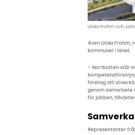
Linda Frohm och Joha
Även Linda Frohm, r
kommuner i länet.
– Norrbotten står i
kompetensförsörjning
företag att utveckla
genom samarbete och
för jobben, tillväxt
Samverkan 
Representanter från