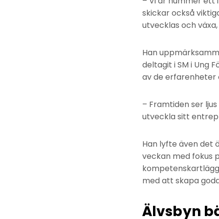
– Vi är nummer ett i
skickar också viktig
utvecklas och växa,
Han uppmärksammad
deltagit i SM i Ung
av de erfarenheter 
– Framtiden ser ljus
utveckla sitt entre
Han lyfte även det 
veckan med fokus 
kompetenskartläggni
med att skapa goda 
Älvsbyn bä