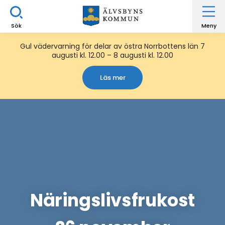
Sök
Meny
Gul vädervarning för delar av östra Norrbottens län 7
augusti kl. 12.00 – 8 augusti kl. 12.00
Läs mer
Näringslivsfrukost