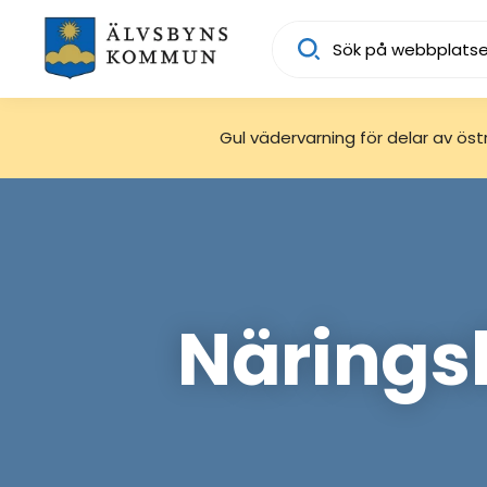
Sök
Gul vädervarning för delar av östra
Näringsl