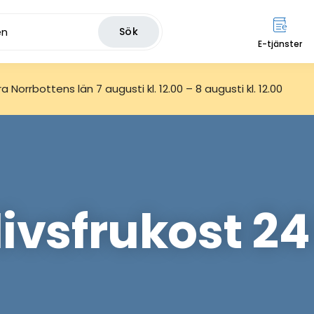
Sök
E-tjänster
 Norrbottens län 7 augusti kl. 12.00 – 8 augusti kl. 12.00
ivsfrukost 24