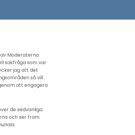
en av Moderaterna
iell sakfråga som var
ycker jag att det
ringsområden så vill
 genom att engagera
ver de sedvanliga
rna och ser fram
munala