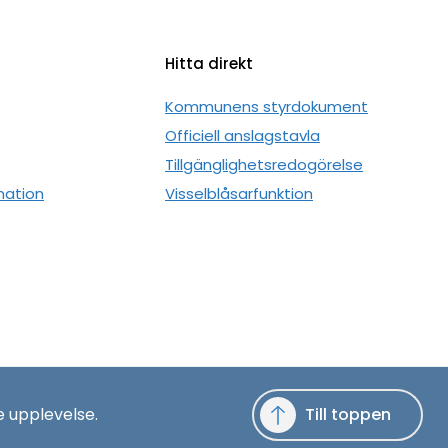
Hitta direkt
n
Kommunens styrdokument
Officiell anslagstavla
Tillgänglighetsredogörelse
mation
Visselblåsarfunktion
e upplevelse.
Till toppen