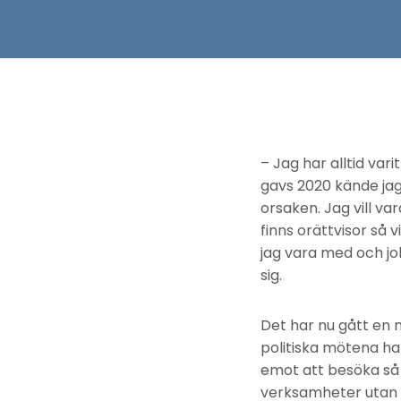
– Jag har alltid var
gavs 2020 kände jag 
orsaken. Jag vill va
finns orättvisor så v
jag vara med och j
sig.
Det har nu gått en
politiska mötena ha
emot att besöka så
verksamheter utan ä