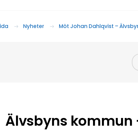
sida
Nyheter
Möt Johan Dahlqvist – Älvs
Älvsbyns kommun –