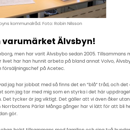
sbyns kommunalråd. Foto: Robin Nilsson
 in varumärket Älvsbyn!
eborg, men har varit Älvsbybo sedan 2005. Tillsammans me
r livet har han hunnit arbeta på bland annat Volvo, Älvs
försäljningschef på Acetec.
d jag har jobbat med så finns det en ”blå” tråd, och det
det som jag tar med mig som en styrka i det här uppdraget, 
Det tycker är jag viktigt. Det gäller att vi även åker uta
n Norrbottens Pärla! Många gånger har vi lätt för att bli
dan gör.
Johan helst tillsammans med familjen och sina två hunda