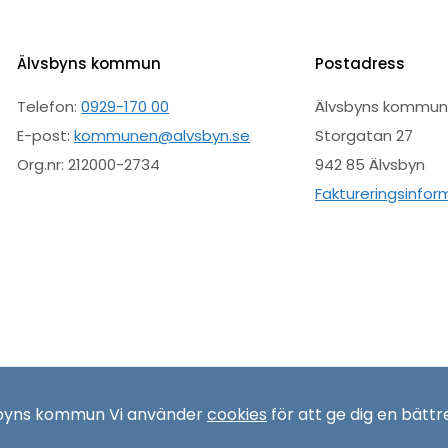
Älvsbyns kommun
Postadress
Telefon:
0929-170 00
Älvsbyns kommu
E-post:
kommunen@alvsbyn.se
Storgatan 27
Org.nr: 212000-2734
942 85 Älvsbyn
Faktureringsinfor
sbyns kommun Vi använder
cookies
för att ge dig en bättr