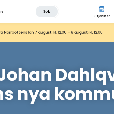
Sök
E-tjänster
 Norrbottens län 7 augusti kl. 12.00 – 8 augusti kl. 12.00
Johan Dahlqv
ns nya komm