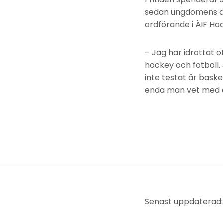
sedan ungdomens dag
ordförande i ÄIF Ho
– Jag har idrottat o
hockey och fotboll. J
inte testat är bask
enda man vet med de
Senast uppdaterad: