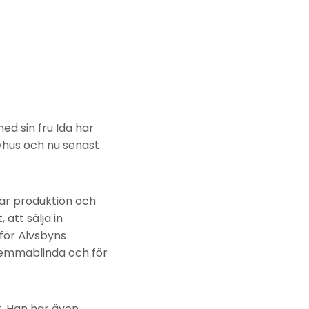
d sin fru Ida har
byhus och nu senast
 är produktion och
att sälja in
nför Älvsbyns
 hemmablinda och för
r. Han har även