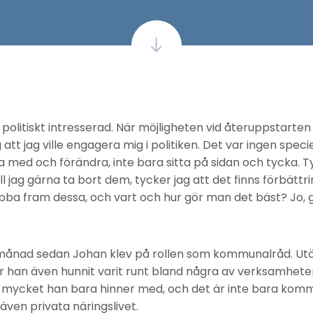
it politiskt intresserad. När möjligheten vid återuppstart
att jag ville engagera mig i politiken. Det var ingen spec
ra med och förändra, inte bara sitta på sidan och tycka. T
ill jag gärna ta bort dem, tycker jag att det finns förbätt
obba fram dessa, och vart och hur gör man det bäst? Jo,
 månad sedan Johan klev på rollen som kommunalråd. Utö
r han även hunnit varit runt bland några av verksamhete
 mycket han bara hinner med, och det är inte bara kom
ven privata näringslivet.