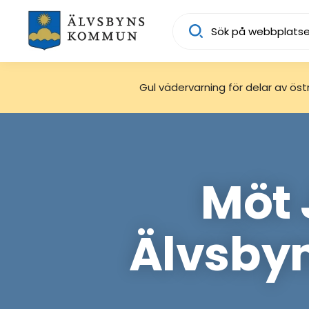
Sök
Gul vädervarning för delar av östra
Möt 
Älvsby