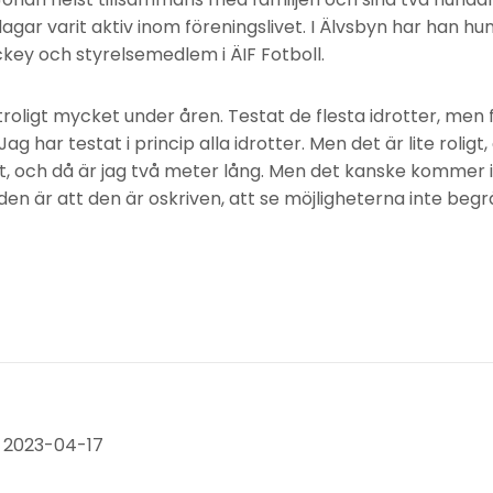
ar varit aktiv inom föreningslivet. I Älvsbyn har han hun
ckey och styrelsemedlem i ÄIF Fotboll.
troligt mycket under åren. Testat de flesta idrotter, men
ag har testat i princip alla idrotter. Men det är lite roligt
et, och då är jag två meter lång. Men det kanske kommer i
n är att den är oskriven, att se möjligheterna inte begr
 2023-04-17