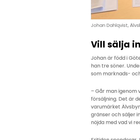
Johan Dahlqvist, Älv
Vill sälja
Johan är född i Göt
han tre söner. Unde
som marknads- och 
– Går man igenom va
försäljning. Det är 
varumärket Älvsbyn. 
gränser och säljer i
nöjda med vad vi re
Fritiden spenderar 