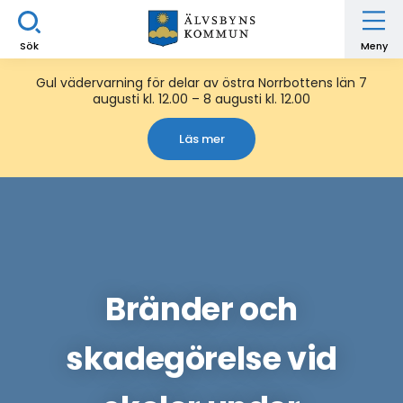
Sök
Meny
Gul vädervarning för delar av östra Norrbottens län 7
augusti kl. 12.00 – 8 augusti kl. 12.00
Läs mer
Bränder och
skadegörelse vid