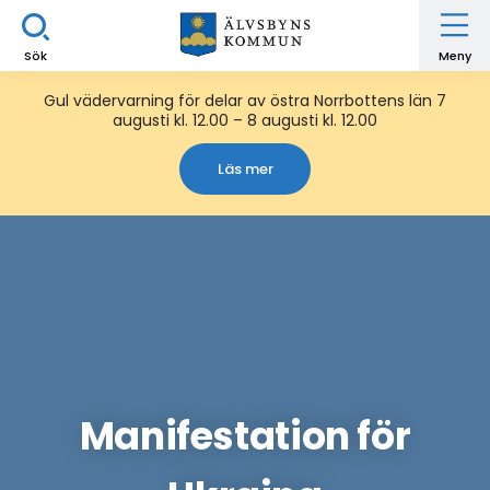
Sök
Meny
Gul vädervarning för delar av östra Norrbottens län 7
augusti kl. 12.00 – 8 augusti kl. 12.00
Läs mer
Manifestation för