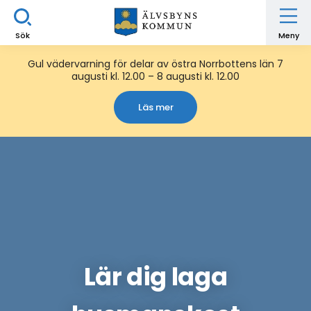
Sök
Meny
Gul vädervarning för delar av östra Norrbottens län 7
augusti kl. 12.00 – 8 augusti kl. 12.00
Läs mer
Lär dig laga