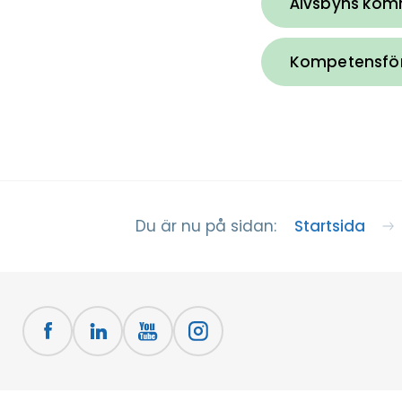
Älvsbyns kom
Kompetensför
Startsida
Du är nu på sidan: