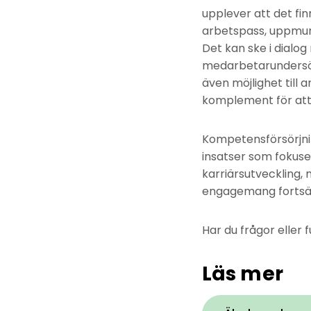
upplever att det finn
arbetspass, uppmunt
Det kan ske i dialo
medarbetarundersök
även möjlighet till 
komplement för att 
Kompetensförsörjni
insatser som fokuse
karriärsutveckling
engagemang fortsät
Har du frågor eller
Läs mer