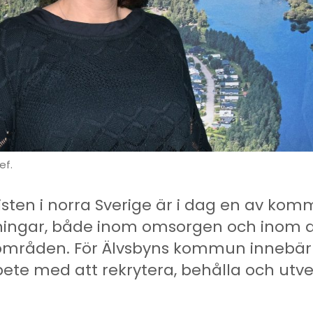
ef.
ten i norra Sverige är i dag en av ko
ningar, både inom omsorgen och inom 
mråden. För Älvsbyns kommun innebär 
bete med att rekrytera, behålla och utv
.