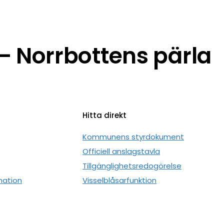
 Norrbottens pärla
Hitta direkt
n
Kommunens styrdokument
Officiell anslagstavla
Tillgänglighetsredogörelse
mation
Visselblåsarfunktion