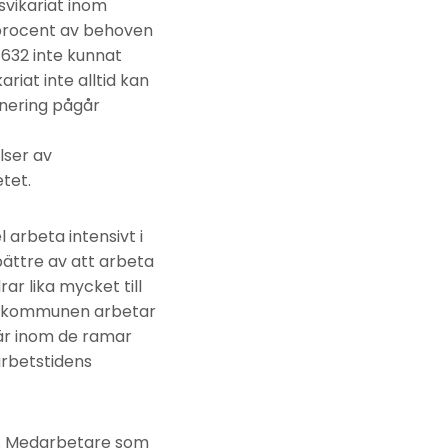
svikariat inom
2 procent av behoven
 632 inte kunnat
riat inte alltid kan
nering pågår
lser av
tet.
l arbeta intensivt i
bättre av att arbeta
r lika mycket till
ur kommunen arbetar
 är inom de ramar
arbetstidens
la. Medarbetare som