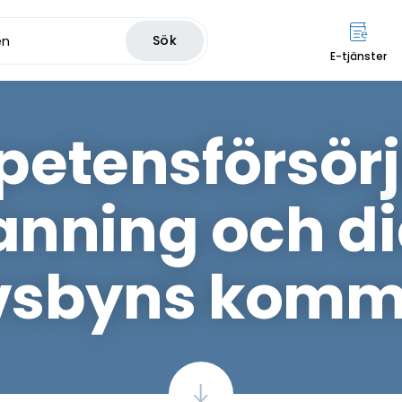
Sök
E-tjänster
etensförsörj
nning och dia
vsbyns kom