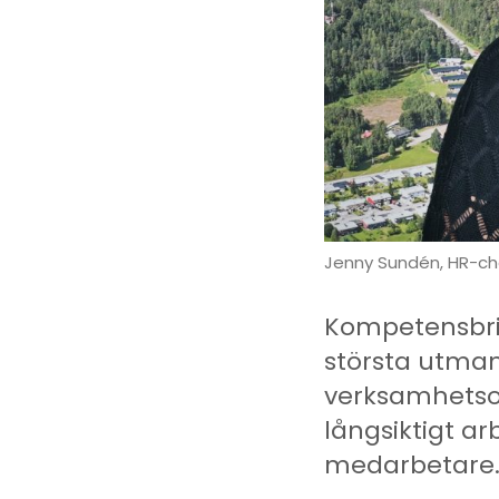
Jenny Sundén, HR-ch
Kompetensbris
största utma
verksamhetso
långsiktigt ar
medarbetare