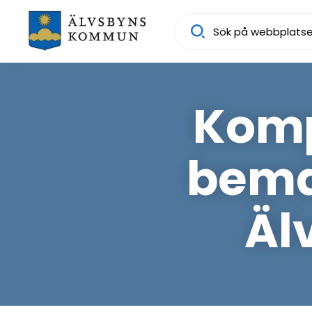
Sök
Komp
bema
Äl