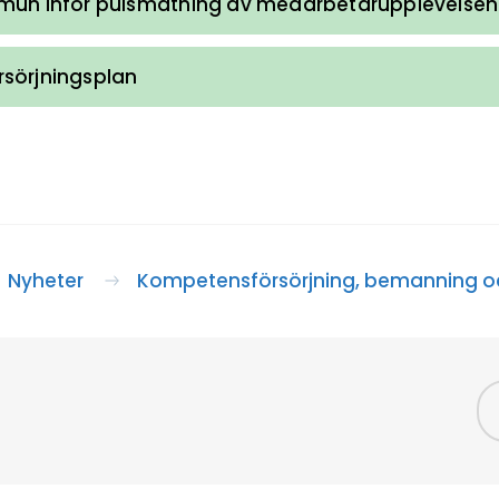
mun inför pulsmätning av medarbetarupplevelsen
sörjningsplan
Nyheter
Kompetensförsörjning, bemanning o