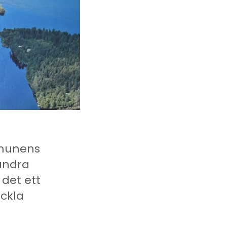
mmunens
andra
det ett
eckla