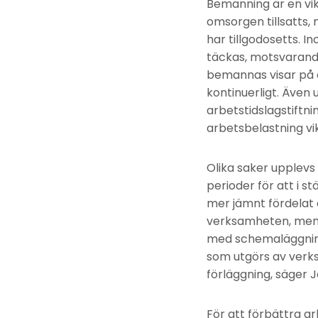
Bemanning är en vikt
omsorgen tillsatts,
har tillgodosetts. I
täckas, motsvarande 
bemannas visar på 
kontinuerligt. Även
arbetstidslagstiftni
arbetsbelastning vik
Olika saker upplevs o
perioder för att i 
mer jämnt fördelat 
verksamheten, men i
med schemaläggning,
som utgörs av verks
förläggning, säger 
För att förbättra a