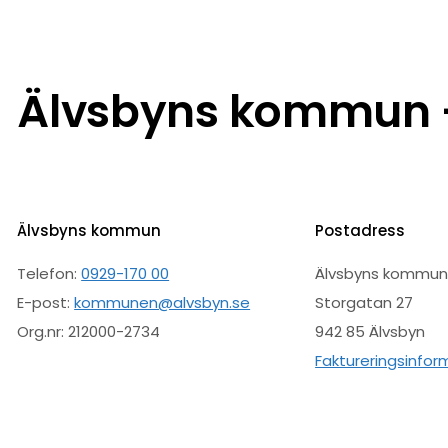
Älvsbyns kommun –
Älvsbyns kommun
Postadress
Telefon:
0929-170 00
Älvsbyns kommu
E-post:
kommunen@alvsbyn.se
Storgatan 27
Org.nr: 212000-2734
942 85 Älvsbyn
Faktureringsinfor