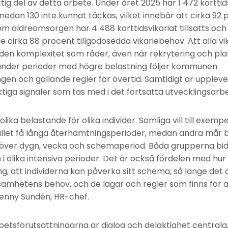
ig del av detta arbete. Under året 2025 har 1 472 korttid
 medan 130 inte kunnat täckas, vilket innebär att cirka 9
nom äldreomsorgen har 4 488 korttidsvikariat tillsatts och
cirka 88 procent tillgodosedda vikariebehov. Att alla vika
den komplexitet som råder, även när rekrytering och pla
 under perioder med högre belastning följer kommunen
ngen och gällande regler för övertid. Samtidigt är uppleve
tiga signaler som tas med i det fortsatta utvecklingsarbe
lika belastande för olika individer. Somliga vill till exempe
stället få långa återhämtningsperioder, medan andra mår 
över dygn, vecka och schemaperiod. Båda grupperna bidra
 olika intensiva perioder. Det är också fördelen med h
 att individerna kan påverka sitt schema, så länge det
amhetens behov, och de lagar och regler som finns för 
Jenny Sundén, HR-chef.
rbetsförutsättningarna är dialog och delaktighet centra