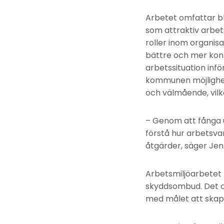
Arbetet omfattar bl
som attraktiv arbet
roller inom organisa
bättre och mer kon
arbetssituation in
kommunen möjlighet 
och välmående, vilke
– Genom att fånga u
förstå hur arbetsva
åtgärder, säger Jen
Arbetsmiljöarbetet
skyddsombud. Det o
med målet att skapa