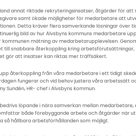
and annat riktade rekryteringsinsatser, åtgärder för a
sgivare samt ökade möjligheter för medarbetare att utv
tionen. Detta kräver flera samverkande lösningar över tid
tinuerlig bild av hur Älvsbyns kommuns medarbetare upp
för kommunen mätning av medarbetarupplevelsen. Genom
till snabbare återkoppling kring arbetsförutsättningar,
t gör att insatser kan riktas mer träffsäkert.
pp återkoppling från våra medarbetare i ett tidigt skede
rdagen fungerar och vid behov justera våra arbetssätt o
ny Sundén, HR- chef i Älvsbyns kommun.
 bedrivs löpande i nära samverkan mellan medarbetare, 
mfattar både förebyggande arbete och åtgärder när ut
 så hållbara arbetsförhållanden som möjligt.