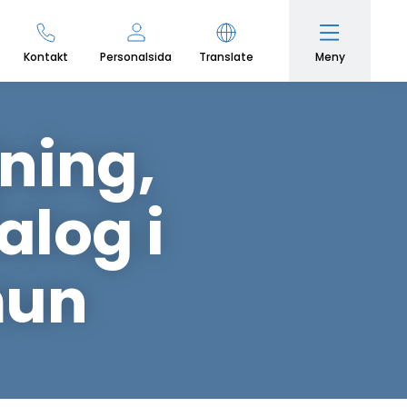
Meny
Kontakt
Personalsida
Translate
ning,
log i
mun