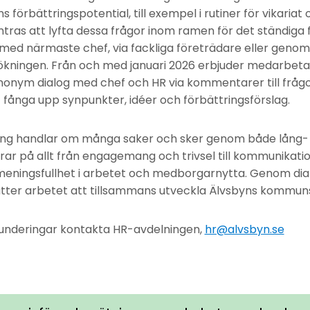
s förbättringspotential, till exempel i rutiner för vikariat
ras att lyfta dessa frågor inom ramen för det ständiga 
g med närmaste chef, via fackliga företrädare eller genom
ningen. Från och med januari 2026 erbjuder medarbet
anonym dialog med chef och HR via kommentarer till frågor.
fånga upp synpunkter, idéer och förbättringsförslag.
ng handlar om många saker och sker genom både lång- o
rar på allt från engagemang och trivsel till kommunikatio
, meningsfullhet i arbetet och medborgarnytta. Genom d
ter arbetet att tillsammans utveckla Älvsbyns kommun
 funderingar kontakta HR-avdelningen,
hr@alvsbyn.se