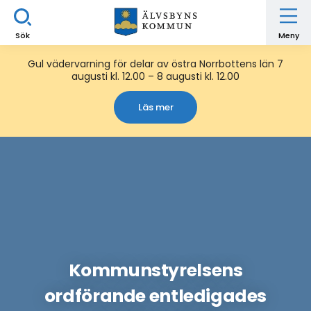
Sök
Meny
Gul vädervarning för delar av östra Norrbottens län 7
augusti kl. 12.00 – 8 augusti kl. 12.00
Läs mer
Kommunstyrelsens
ordförande entledigades