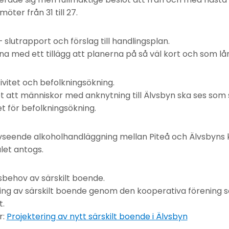
öter från 31 till 27.
 slutrapport och förslag till handlingsplan.
na med ett tillägg att planerna på så väl kort och som lång
ivitet och befolkningsökning.
 att människor med anknytning till Älvsbyn ska ses som sä
t för befolkningsökning.
seende alkoholhandläggning mellan Piteå och Älvsbyn
let antogs.
behov av särskilt boende.
ring av särskilt boende genom den kooperativa förenin
t.
r:
Projektering av nytt särskilt boende i Älvsbyn