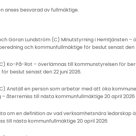
 anses besvarad av fullmäktige.
och Göran Lundström (C) Minutstyrning i Hemtjänsten – ö
eredning och kommunfullmäktige för beslut senast den 2
(C) Ko-På-Rot – överlämnas till kommunstyrelsen för be
ör beslut senast den 22 juni 2026.
(C) Anställ en person som arbetar med att öka kommun
g – återremiss till nästa kommunfullmäktige 20 april 2026
uta om en definition av vad verksamhetsnära ledarskap är
 till nästa kommunfullmäktige 20 april 2026