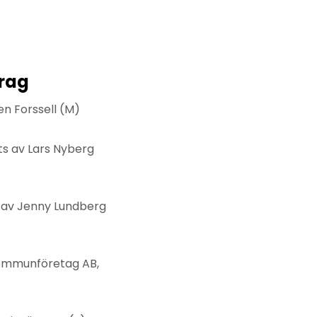
drag
en Forssell (M)
ts av Lars Nyberg
 av Jenny Lundberg
kommunföretag AB,