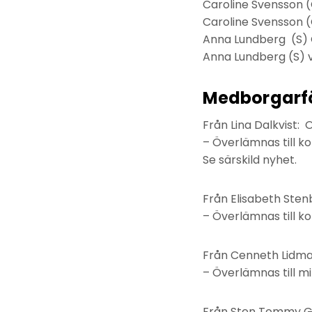
Caroline Svensson (
Caroline Svensson (
Anna Lundberg (S) 
Anna Lundberg (S) v
Medborgarf
Från Lina Dalkvist
– Överlämnas till k
Se särskild nyhet.
Från Elisabeth Sten
– Överlämnas till k
Från Cenneth Lidma
– Överlämnas till m
Från Sten Tommy Gr