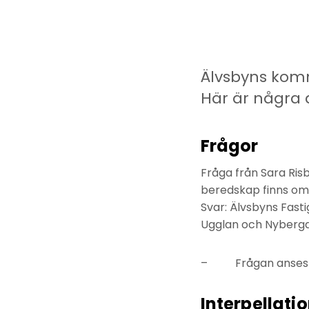
Älvsbyns kom
Här är några a
Frågor
Fråga från Sara Ris
beredskap finns om
Svar: Älvsbyns Fast
Ugglan och Nyberga
– Frågan anses be
Interpellati