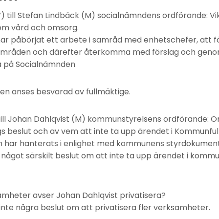
 till Stefan Lindbäck (M) socialnämndens ordförande: V
nom vård och omsorg.
har påbörjat ett arbete i samråd med enhetschefer, att fö
mråden och därefter återkomma med förslag och genom
a på Socialnämnden
 anses besvarad av fullmäktige.
ill Johan Dahlqvist (M) kommunstyrelsens ordförande: Om
ogs beslut och av vem att inte ta upp ärendet i Kommunfu
n har hanterats i enlighet med kommunens styrdokumen
 något särskilt beslut om att inte ta upp ärendet i komm
samheter avser Johan Dahlqvist privatisera?
s inte några beslut om att privatisera fler verksamheter.