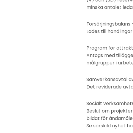
minska antalet ledam
Försörjningsbalans –
Lades till handlingar
Program för attrakt
Antogs med tillägget
målgrupper i arbete
Samverkansavtal av
Det reviderade avta
Socialt verksamhets
Beslut om projekte
bildat för ändamåle
Se särskild nyhet hä