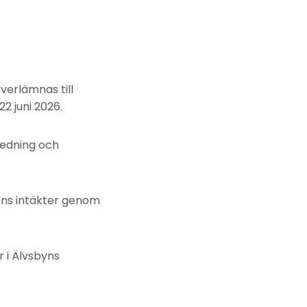
verlämnas till
2 juni 2026.
redning och
ens intäkter genom
 i Älvsbyns