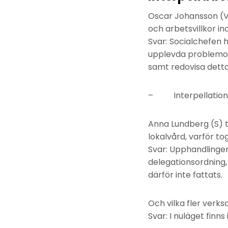
Oscar Johansson (V)
och arbetsvillkor i
Svar: Socialchefen 
upplevda problemo
samt redovisa dett
– Interpellationen
Anna Lundberg (S) t
lokalvård, varför t
Svar: Upphandlinge
delegationsordning,
därför inte fattats.
Och vilka fler verk
Svar: I nuläget finn