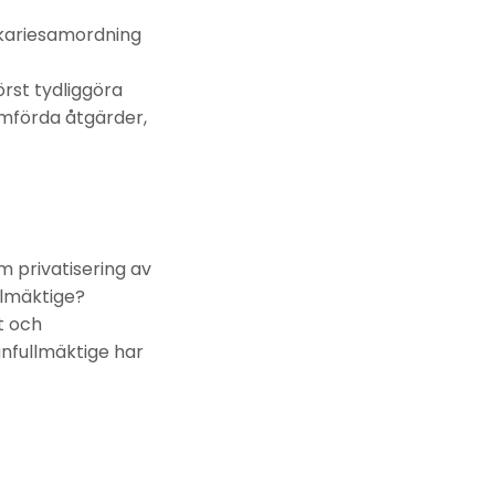
ikariesamordning
rst tydliggöra
förda åtgärder,
 privatisering av
llmäktige?
t och
unfullmäktige har