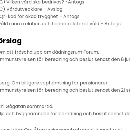
C) Vilken vård ska bedrivas? -Antogs
C) Vårdutvecklare – Avslag
Qr-kod för ökad trygghet – Antogs
åld i nära relation och hedersrelaterat våld – Antogs
örslag
: Om att fräscha upp omklädningsrum Forum.
ommunstyrelsen för beredning och beslut senast den 8 jun
berg: Om billigare sophämtning för pensionärer.
ommunstyrelsen för beredning och beslut senast den 21 
n: Gågatan sommartid.
iljö och byggnämnden för beredning och beslut senast de
anström: Om Återvinningscentral öppet dygnet runt.