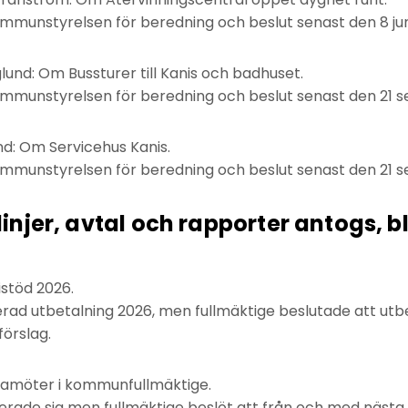
ommunstyrelsen för beredning och beslut senast den 8 jun
lund: Om Bussturer till Kanis och badhuset.
ommunstyrelsen för beredning och beslut senast den 21 
nd: Om Servicehus Kanis.
ommunstyrelsen för beredning och beslut senast den 21 
tlinjer, avtal och rapporter antogs,
istöd 2026.
rad utbetalning 2026, men fullmäktige beslutade att utbe
örslag.
damöter i kommunfullmäktige.
erade sig men fullmäktige beslöt att från och med näst