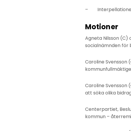
– Interpellationen
Motioner
Agneta Nilsson (C) 
socialnämnden för b
Caroline Svensson 
kommunfullmäktige f
Caroline Svensson 
att söka olika bidra
Centerpartiet, Besl
kommun – återremiss