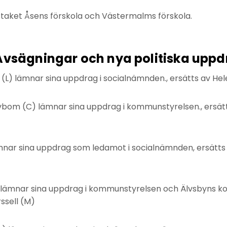
 staket Åsens förskola och Västermalms förskola.
Avsägningar och nya politiska upp
 (L) lämnar sina uppdrag i socialnämnden., ersätts av Hel
ivbom (C) lämnar sina uppdrag i kommunstyrelsen., ersät
mnar sina uppdrag som ledamot i socialnämnden, ersätts
) lämnar sina uppdrag i kommunstyrelsen och Älvsbyns 
ssell (M)