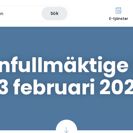
Sök
E-tjänster
ullmäktige i
3 februari 20