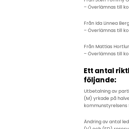
– Överlämnas till k
Från Ida Linnea Berg
– Överlämnas till k
Från Mattias Hortlu
– Överlämnas till k
Ett antal rik
följande:
Utbetalning av part
(M) yrkade på halve
kommunstyrelsens f
Ändring av antal le
(V) och (SD) reserv