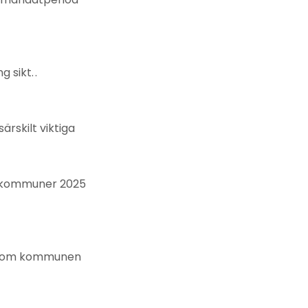
 sikt. .
rskilt viktiga
s kommuner 2025
g som kommunen