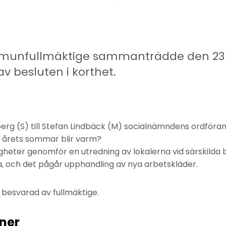
munfullmäktige sammanträdde den 23 f
v besluten i korthet.
berg (S) till Stefan Lindbäck (M) socialnämndens ordföran
 årets sommar blir varm?
igheter genomför en utredning av lokalerna vid särskild
, och det pågår upphandling av nya arbetskläder.
svarad av fullmäktige.
oner