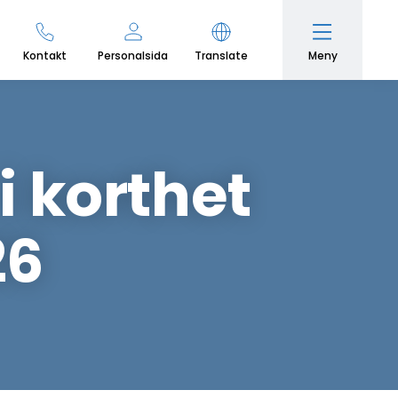
Meny
Kontakt
Personalsida
Translate
 korthet
26