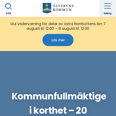
Sök
Meny
Gul vädervarning för delar av östra Norrbottens län 7
augusti kl. 12.00 – 8 augusti kl. 12.00
Läs mer
Kommunfullmäktige
i korthet – 20