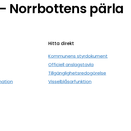
 Norrbottens pärla
Hitta direkt
n
Kommunens styrdokument
Officiell anslagstavla
Tillgänglighetsredogörelse
mation
Visselblåsarfunktion