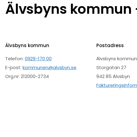
Älvsbyns kommun –
Älvsbyns kommun
Postadress
Telefon:
0929-170 00
Älvsbyns kommu
E-post:
kommunen@alvsbyn.se
Storgatan 27
Org.nr: 212000-2734
942 85 Älvsbyn
Faktureringsinfor