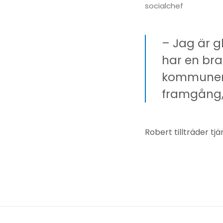
socialchef
– Jag är g
har en bra
kommunen. 
framgång, 
Robert tillträder tjä