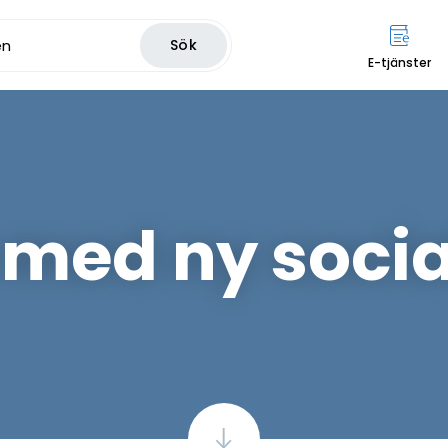
Sök
E-tjänster
 med ny soci