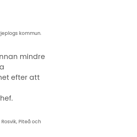
 Arjeplogs kommun.
 annan mindre
ra
t efter att
hef.
 Rosvik, Piteå och