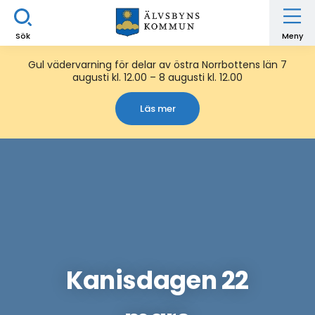
Sök
Meny
Gul vädervarning för delar av östra Norrbottens län 7
augusti kl. 12.00 – 8 augusti kl. 12.00
Läs mer
Kanisdagen 22