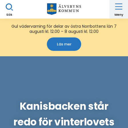
Sök
Meny
Gul vädervarning för delar av östra Norrbottens län 7
augusti kl. 12.00 – 8 augusti kl. 12.00
Läs mer
Kanisbacken står
redo för vinterlovets