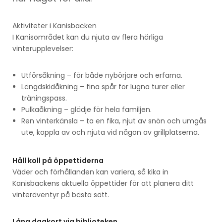
Aktiviteter i Kanisbacken
I Kanisområdet kan du njuta av flera härliga
vinterupplevelser:
Utförsåkning – för både nybörjare och erfarna.
Längdskidåkning – fina spår för lugna turer eller
träningspass.
Pulkaåkning – glädje för hela familjen.
Ren vinterkänsla – ta en fika, njut av snön och umgås
ute, koppla av och njuta vid någon av grillplatserna.
Håll koll på öppettiderna
Väder och förhållanden kan variera, så kika in
Kanisbackens aktuella öppettider för att planera ditt
vinteräventyr på bästa sätt.
Låna dagkort via biblioteken