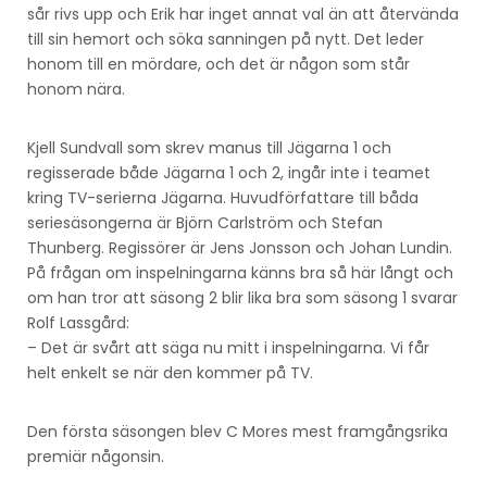
sår rivs upp och Erik har inget annat val än att återvända
till sin hemort och söka sanningen på nytt. Det leder
honom till en mördare, och det är någon som står
honom nära.
Kjell Sundvall som skrev manus till Jägarna 1 och
regisserade både Jägarna 1 och 2, ingår inte i teamet
kring TV-serierna Jägarna. Huvudförfattare till båda
seriesäsongerna är Björn Carlström och Stefan
Thunberg. Regissörer är Jens Jonsson och Johan Lundin.
På frågan om inspelningarna känns bra så här långt och
om han tror att säsong 2 blir lika bra som säsong 1 svarar
Rolf Lassgård:
– Det är svårt att säga nu mitt i inspelningarna. Vi får
helt enkelt se när den kommer på TV.
Den första säsongen blev C Mores mest framgångsrika
premiär någonsin.