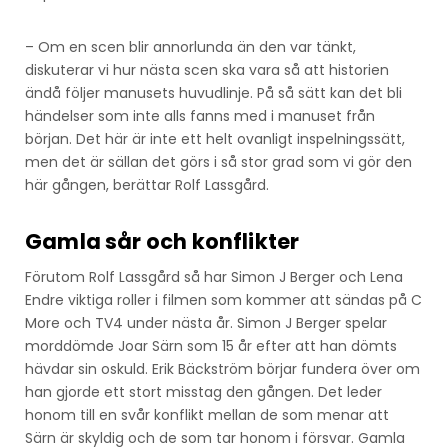
– Om en scen blir annorlunda än den var tänkt,
diskuterar vi hur nästa scen ska vara så att historien
ändå följer manusets huvudlinje. På så sätt kan det bli
händelser som inte alls fanns med i manuset från
början. Det här är inte ett helt ovanligt inspelningssätt,
men det är sällan det görs i så stor grad som vi gör den
här gången, berättar Rolf Lassgård.
Gamla sår och konflikter
Förutom Rolf Lassgård så har Simon J Berger och Lena
Endre viktiga roller i filmen som kommer att sändas på C
More och TV4 under nästa år. Simon J Berger spelar
morddömde Joar Särn som 15 år efter att han dömts
hävdar sin oskuld. Erik Bäckström börjar fundera över om
han gjorde ett stort misstag den gången. Det leder
honom till en svår konflikt mellan de som menar att
Särn är skyldig och de som tar honom i försvar. Gamla