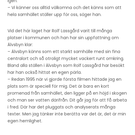
igen.
– Vi känner oss alltid välkomna och det känns som att
hela samhället ställer upp för oss, säger han.
Vid det här laget har Rolf Lassgård varit till många
platser i kommunen och han har sin uppfattning om
Älvsbyn klar:
– Älvsbyn känns som ett starkt samhälle med sin fina
centralort och så otroligt mycket vackert runt omkring.
Bland alla ställen i Älvsbyn som Rolf Lassgård har besökt
har han också hittat en egen pärla.
– Redan 1995 när vi gjorde första filmen hittade jag en
plats som är speciell för mig. Det är bara en kort
promenad från samhället, den ligger på en höjd i skogen
och man ser vatten därifrån. Dit går jag för att få arbeta
i fred. Där har det pluggats och analyserats många
texter. Men jag tänker inte berätta var det är, det är min
egen hemlighet.