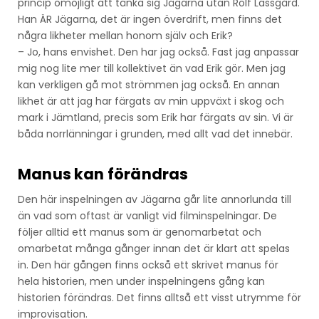
princip omöjligt att tänka sig Jägarna utan Rolf Lassgård.
Han ÄR Jägarna, det är ingen överdrift, men finns det
några likheter mellan honom själv och Erik?
– Jo, hans envishet. Den har jag också. Fast jag anpassar
mig nog lite mer till kollektivet än vad Erik gör. Men jag
kan verkligen gå mot strömmen jag också. En annan
likhet är att jag har färgats av min uppväxt i skog och
mark i Jämtland, precis som Erik har färgats av sin. Vi är
båda norrlänningar i grunden, med allt vad det innebär.
Manus kan förändras
Den här inspelningen av Jägarna går lite annorlunda till
än vad som oftast är vanligt vid filminspelningar. De
följer alltid ett manus som är genomarbetat och
omarbetat många gånger innan det är klart att spelas
in. Den här gången finns också ett skrivet manus för
hela historien, men under inspelningens gång kan
historien förändras. Det finns alltså ett visst utrymme för
improvisation.