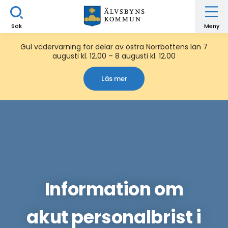
Sök
Meny
Gul vädervarning för delar av östra Norrbottens län 7
augusti kl. 12.00 – 8 augusti kl. 12.00
Läs mer
Information om
akut personalbrist i