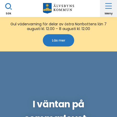
Sök
Meny
Gul vädervarning för delar av östra Norrbottens län 7
augusti kl. 12.00 – 8 augusti kl. 12.00
Läs mer
I väntan på