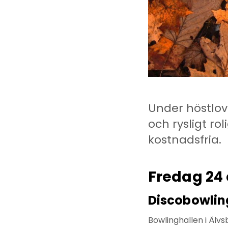
Under höstlovs
och rysligt ro
kostnadsfria.
Fredag 24
Discobowlin
Bowlinghallen i Älvs