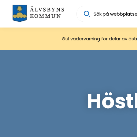
Sök
Gul vädervarning för delar av östra
Höst