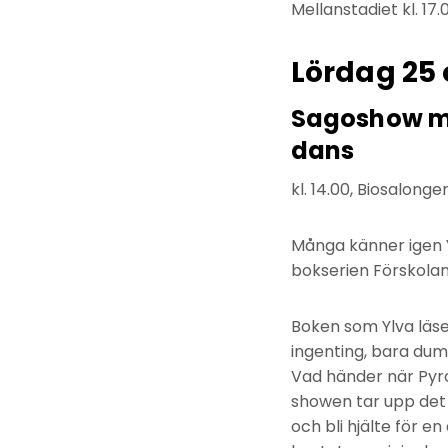
Mellanstadiet kl. 17.
Lördag 25
Sagoshow me
dans
kl. 14.00, Biosalong
Många känner igen Y
bokserien Förskolan
Boken som Ylva läse
ingenting, bara dum
Vad händer när Pyro
showen tar upp det 
och bli hjälte för en