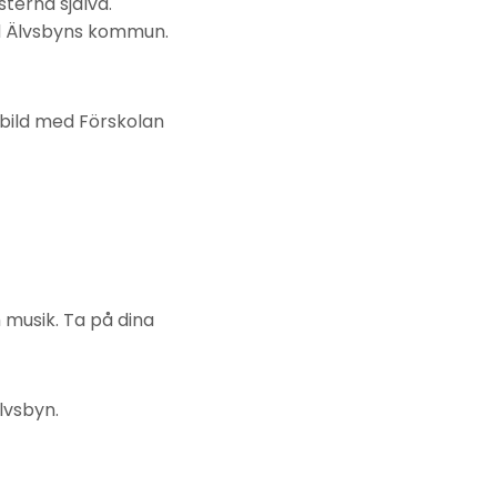
terna själva.
ed Älvsbyns kommun.
rbild med Förskolan
h musik. Ta på dina
Älvsbyn.