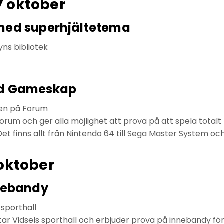
 oktober
med superhjältetema
byns bibliotek
d Gameskap
axen på Forum
um och ger alla möjlighet att prova på att spela totalt t
et finns allt från Nintendo 64 till Sega Master System och 
oktober
nebandy
s sporthall
ar Vidsels sporthall och erbjuder prova på innebandy för