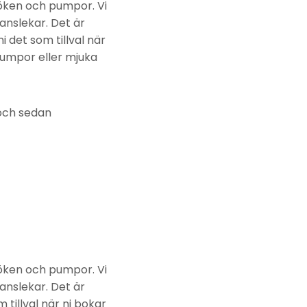
pöken och pumpor. Vi
anslekar. Det är
ni det som tillval när
rumpor eller mjuka
 och sedan
pöken och pumpor. Vi
anslekar. Det är
m tillval när ni bokar