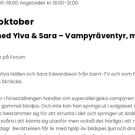
00–19.00, högstadiet kl. 19.00–21.00.
 oktober
d Ylva & Sara – Vampyräventyr, m
en på Forum
lva Hällen och Sara Edwardsson från barn-TV och som för
 Skräckis.
r i föreställningen handlar om superallergiska vampyren 
 gammal blodjos. Och inte kan han springa ut i solgasset 
 bestämmer sig för att strunta i det och springer ut ä
svåra i att känna sig utanför men också det härliga i att
 dag! Berättelsen får liv med hjälp av bildspel, ljud och dra