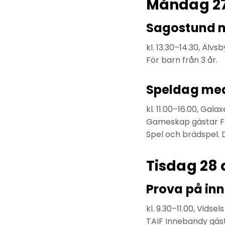
Måndag 27
Sagostund 
kl. 13.30–14.30, Älvs
För barn från 3 år.
Speldag me
kl. 11.00–16.00, Gal
Gameskap gästar For
Spel och brädspel. D
Tisdag 28 
Prova på in
kl. 9.30–11.00, Vidsel
TAIF Innebandy gäst