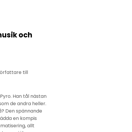
usik och
fattare till
Pyro. Han tål nästan
som de andra heller.
ndå? Den spännande
 rädda en kompis
matisering, allt