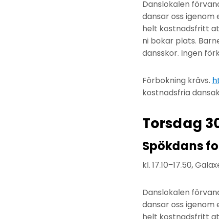
Danslokalen förvandl
dansar oss igenom e
helt kostnadsfritt at
ni bokar plats. Bar
dansskor. Ingen för
Förbokning krävs.
h
kostnadsfria dansak
Torsdag 3
Spökdans fo
kl. 17.10–17.50, Ga
Danslokalen förvandl
dansar oss igenom e
helt kostnadsfritt at