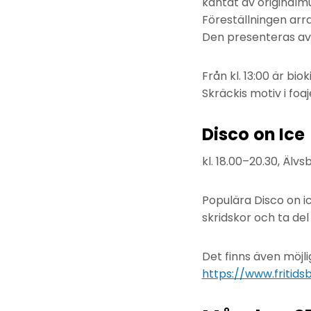
kantat av originalm
Föreställningen ar
Den presenteras av 
Från kl. 13:00 är bi
Skräckis motiv i foa
Disco on Ice
kl. 18.00–20.30, Älvsb
Populära Disco on ice
skridskor och ta del
Det finns även möjlig
https://www.fritids