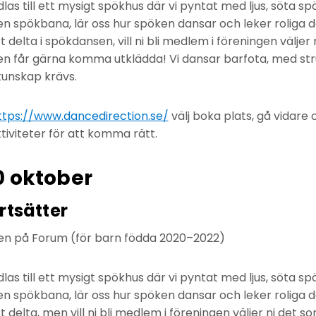
as till ett mysigt spökhus där vi pyntat med ljus, söta s
n spökbana, lär oss hur spöken dansar och leker roliga d
t delta i spökdansen, vill ni bli medlem i föreningen väljer 
nen får gärna komma utklädda! Vi dansar barfota, med st
kunskap krävs.
ttps://www.dancedirection.se/
välj boka plats, gå vidare
tiviteter för att komma rätt.
0 oktober
rtsätter
laxen på Forum (för barn födda 2020–2022)
as till ett mysigt spökhus där vi pyntat med ljus, söta s
n spökbana, lär oss hur spöken dansar och leker roliga d
t delta, men vill ni bli medlem i föreningen väljer ni det so