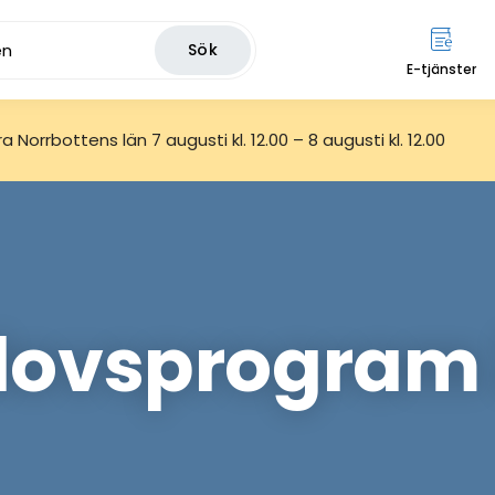
Sök
E-tjänster
 Norrbottens län 7 augusti kl. 12.00 – 8 augusti kl. 12.00
lovsprogram