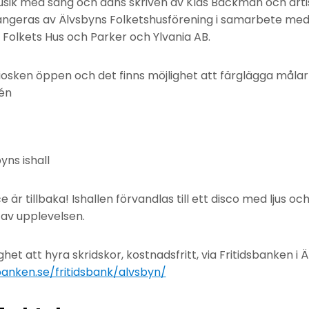
usik med sång och dans skriven av Klas Backman och artis
rangeras av Älvsbyns Folketshusförening i samarbete m
Folkets Hus och Parker och Ylvania AB.
okiosken öppen och det finns möjlighet att färglägga måla
jén
yns ishall
 är tillbaka! Ishallen förvandlas till ett disco med ljus oc
 av upplevelsen.
het att hyra skridskor, kostnadsfritt, via Fritidsbanken i 
banken.se/fritidsbank/alvsbyn/