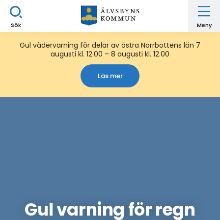
Sök
Meny
Gul vädervarning för delar av östra Norrbottens län 7
augusti kl. 12.00 – 8 augusti kl. 12.00
Läs mer
Gul varning för regn