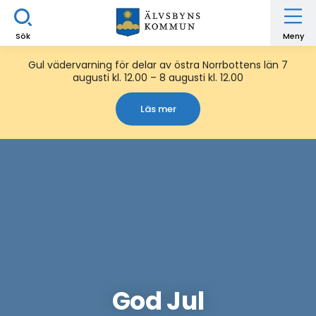
Sök
Meny
Gul vädervarning för delar av östra Norrbottens län 7
augusti kl. 12.00 – 8 augusti kl. 12.00
Läs mer
God Jul