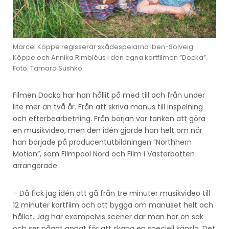
Marcel Köppe regisserar skådespelarna Iben-Solveig
Köppe och Annika Rimbléus i den egna kortfilmen ”Docka”.
Foto: Tamara Sushko.
Filmen Docka har han hållit på med till och från under
lite mer än två år. Från att skriva manus till inspelning
och efterbearbetning. Från början var tanken att göra
en musikvideo, men den idén gjorde han helt om när
han började på producentutbildningen ”Northhern
Motion”, som Filmpool Nord och Film i Västerbotten
arrangerade.
– Då fick jag idén att gå från tre minuter musikvideo till
12 minuter kortfilm och att bygga om manuset helt och
hållet. Jag har exempelvis scener där man hör en sak
och ser något annat för att skapa en speciell känsla. Det