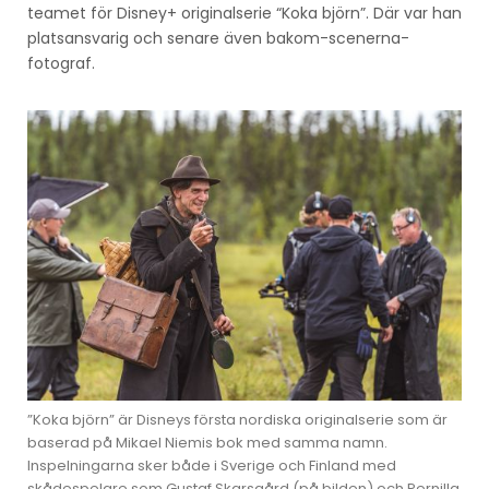
teamet för Disney+ originalserie “Koka björn”. Där var han
platsansvarig och senare även bakom-scenerna-
fotograf.
”Koka björn” är Disneys första nordiska originalserie som är
baserad på Mikael Niemis bok med samma namn.
Inspelningarna sker både i Sverige och Finland med
skådespelare som Gustaf Skarsgård (på bilden) och Pernilla