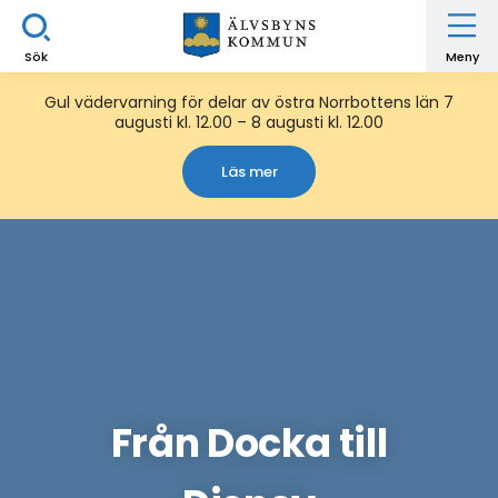
Sök
Meny
Gul vädervarning för delar av östra Norrbottens län 7
augusti kl. 12.00 – 8 augusti kl. 12.00
Läs mer
Från Docka till