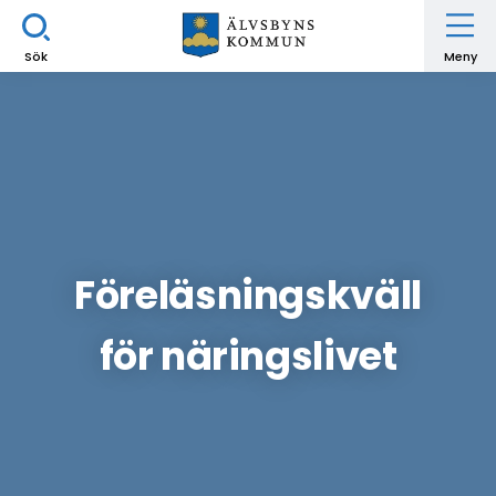
Sök
Meny
Föreläsningskväll
för näringslivet