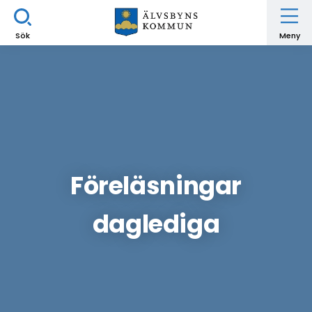
Sök
Meny
Föreläsningar
daglediga