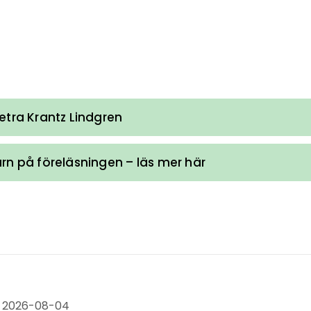
etra Krantz Lindgren
arn på föreläsningen – läs mer här
: 2026-08-04