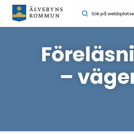
Sök
Föreläsn
– vägen