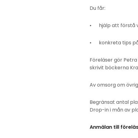
Du får:
• hjälp att förstå v
• konkreta tips på 
Föreläser gör Petra
skrivit böckerna Kr
Av omsorg om övrig
Begränsat antal plat
Drop-in i mån av pla
Anmälan till förel