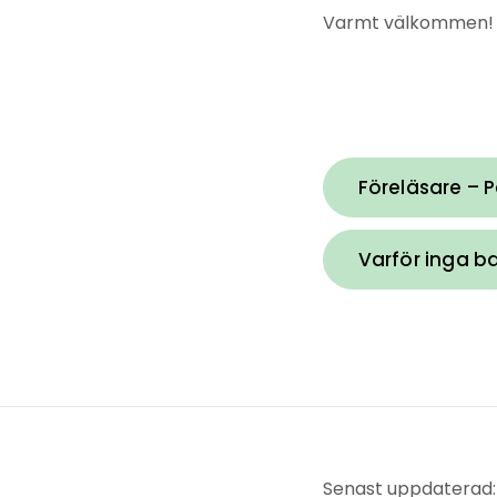
Varmt välkommen!
Föreläsare – P
Varför inga b
Senast uppdaterad