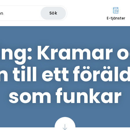
Sök
E-tjänster
ing: Kramar 
 till ett förä
som funkar