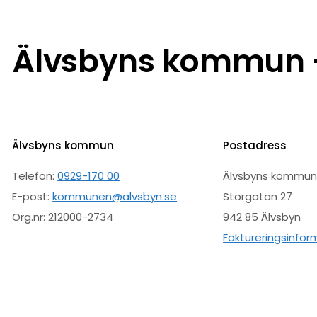
Älvsbyns kommun –
Älvsbyns kommun
Postadress
Telefon:
0929-170 00
Älvsbyns kommu
E-post:
kommunen@alvsbyn.se
Storgatan 27
Org.nr: 212000-2734
942 85 Älvsbyn
Faktureringsinfor