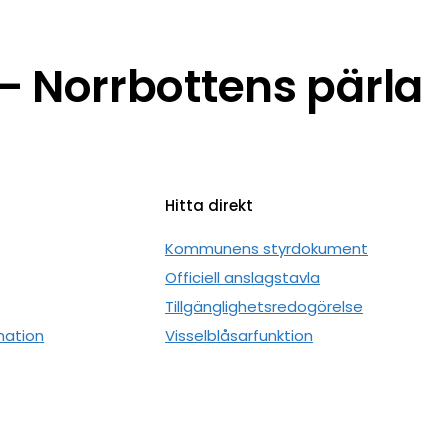
 Norrbottens pärla
Hitta direkt
n
Kommunens styrdokument
Officiell anslagstavla
Tillgänglighetsredogörelse
mation
Visselblåsarfunktion