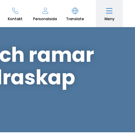
Meny
Kontakt
Personalsida
Translate
och ramar
ldraskap