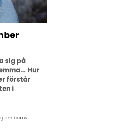
mber
a sig på
l hemma… Hur
er förstår
ten i
ing om barns