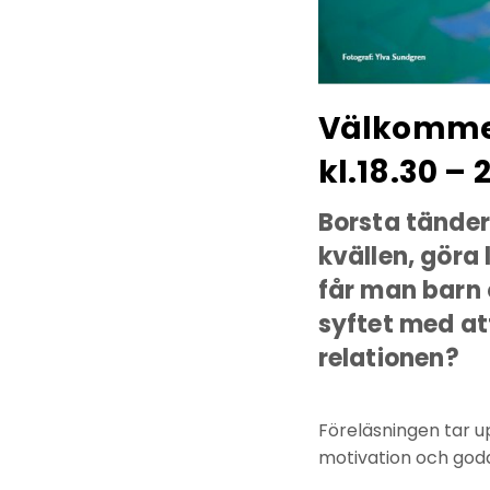
Välkommen
kl.18.30 –
Borsta tänder
kvällen, göra
får man barn o
syftet med att
relationen?
Föreläsningen tar u
motivation och goda