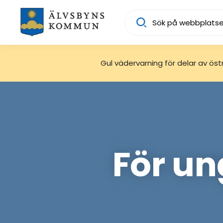
Sök
Gul vädervarning för delar av östra
För u