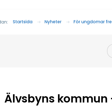
Startsida
Nyheter
För ungdomar fr
dan:
Älvsbyns kommun –