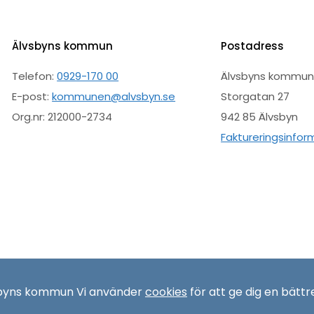
Älvsbyns kommun
Postadress
Telefon:
0929-170 00
Älvsbyns kommu
E-post:
kommunen@alvsbyn.se
Storgatan 27
Org.nr: 212000-2734
942 85 Älvsbyn
Faktureringsinfor
sbyns kommun Vi använder
cookies
för att ge dig en bättr