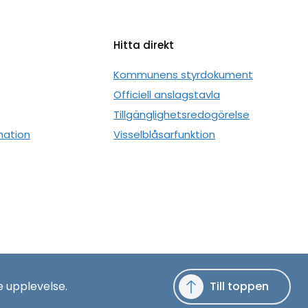
Hitta direkt
n
Kommunens styrdokument
Officiell anslagstavla
Tillgänglighetsredogörelse
mation
Visselblåsarfunktion
e upplevelse.
Till toppen