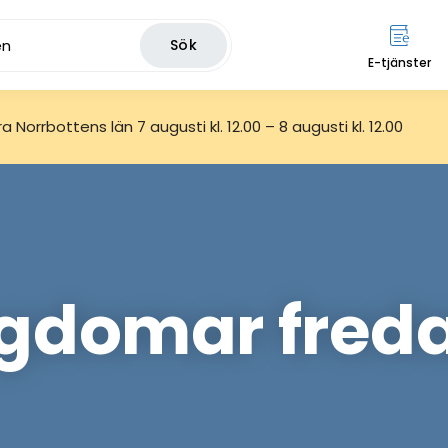
Sök
E-tjänster
 Norrbottens län 7 augusti kl. 12.00 – 8 augusti kl. 12.00
ngdomar freda