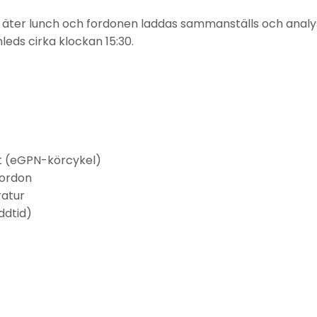
 äter lunch och fordonen laddas sammanställs och analy
inleds cirka klockan 15:30.
et (eGPN-körcykel)
fordon
atur
addtid)