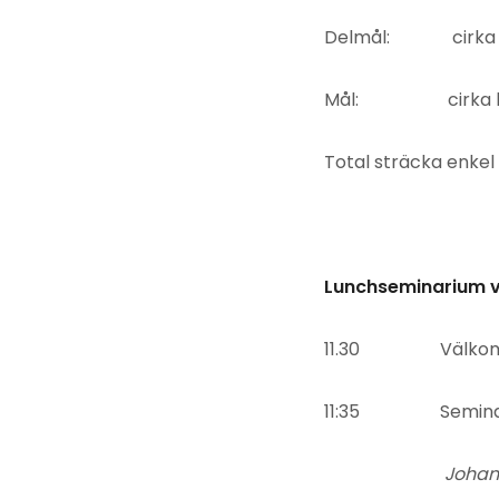
Delmål: cirka kloc
Mål: cirka klockan
Total sträcka enkel 
Lunchseminarium 
11.30 Välkomna! 
11:35 Seminari
Johan Cassel