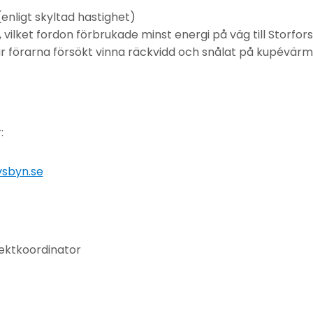
enligt skyltad hastighet)
 vilket fordon förbrukade minst energi på väg till Storfor
r förarna försökt vinna räckvidd och snålat på kupévär
:
vsbyn.se
jektkoordinator