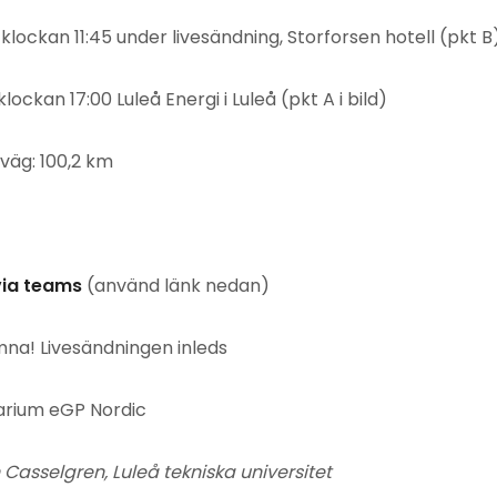
kan 11:45 under livesändning, Storforsen hotell (pkt B
 17:00 Luleå Energi i Luleå (pkt A i bild)
väg: 100,2 km
via teams
(använd länk nedan)
Livesändningen inleds
um eGP Nordic
gren, Luleå tekniska universitet