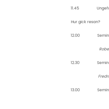
11.45 Ungefärlig t
Hur gick resan?
12.00 Seminarium
Robert Granströ
12.30 Seminarium:
Fredrik Sandbe
13.00 Seminari