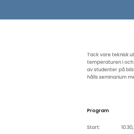
Tack vare teknisk u
temperaturen i och 
av studenter på bil
hålls seminarium m
Program
Start: 10.30, Luleå