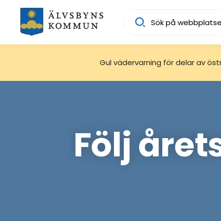
Sök
Gul vädervarning för delar av östra
Följ året