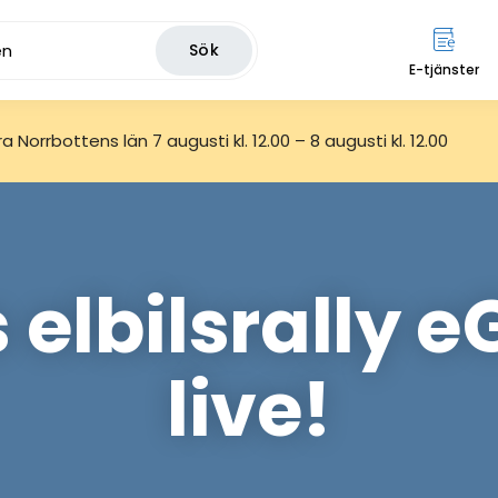
Sök
E-tjänster
 Norrbottens län 7 augusti kl. 12.00 – 8 augusti kl. 12.00
s elbilsrally 
live!