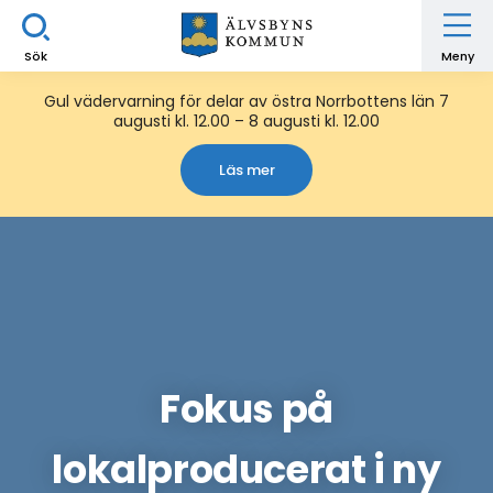
Sök
Meny
Gul vädervarning för delar av östra Norrbottens län 7
augusti kl. 12.00 – 8 augusti kl. 12.00
Läs mer
Fokus på
lokalproducerat i ny