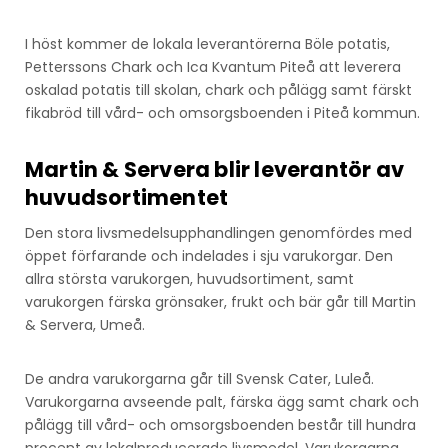
I höst kommer de lokala leverantörerna Böle potatis,
Petterssons Chark och Ica Kvantum Piteå att leverera
oskalad potatis till skolan, chark och pålägg samt färskt
fikabröd till vård- och omsorgsboenden i Piteå kommun.
Martin & Servera blir leverantör av
huvudsortimentet
Den stora livsmedelsupphandlingen genomfördes med
öppet förfarande och indelades i sju varukorgar. Den
allra största varukorgen, huvudsortiment, samt
varukorgen färska grönsaker, frukt och bär går till Martin
& Servera, Umeå.
De andra varukorgarna går till Svensk Cater, Luleå.
Varukorgarna avseende palt, färska ägg samt chark och
pålägg till vård- och omsorgsboenden består till hundra
procent av lokalproducerade livsmedel. Varukorgarna