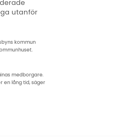
vaderade
gga utanför
Älvsbyns kommun
 kommunhuset.
rainas medborgare.
r en lång tid, säger