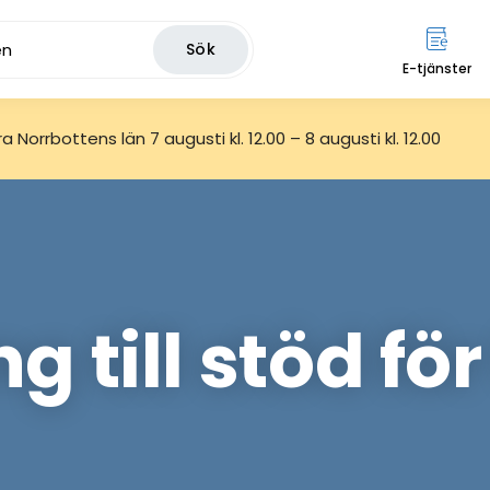
Sök
E-tjänster
 Norrbottens län 7 augusti kl. 12.00 – 8 augusti kl. 12.00
g till stöd fö