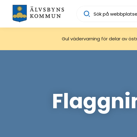
Sök
Gul vädervarning för delar av östra
Flaggnin