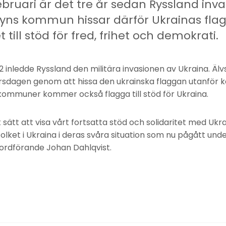
ebruari är det tre år sedan Ryssland in
byns kommun hissar därför Ukrainas fla
ll stöd för fred, frihet och demokrati.
2 inledde Ryssland den militära invasionen av Ukraina. 
dagen genom att hissa den ukrainska flaggan utanför
ommuner kommer också flagga till stöd för Ukraina.
 sätt att visa vårt fortsatta stöd och solidaritet med Uk
 folket i Ukraina i deras svåra situation som nu pågått unde
rdförande Johan Dahlqvist.