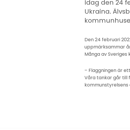
Idag den 24 f
Ukraina. Älvs
kommunhuset ti
Den 24 februari 202
uppmärksammar års
Många av Sveriges k
– Flaggningen är ett
Våra tankar går till
kommunstyrelsens o