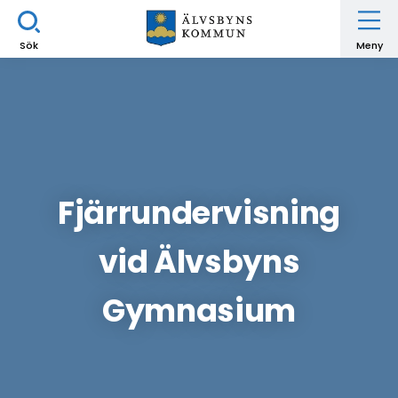
Sök
Meny
Fjärrundervisning
vid Älvsbyns
Gymnasium