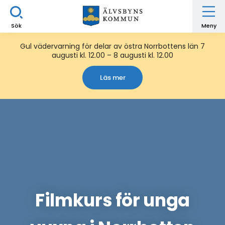
Sök
Meny
Gul vädervarning för delar av östra Norrbottens län 7
augusti kl. 12.00 – 8 augusti kl. 12.00
Läs mer
Filmkurs för unga