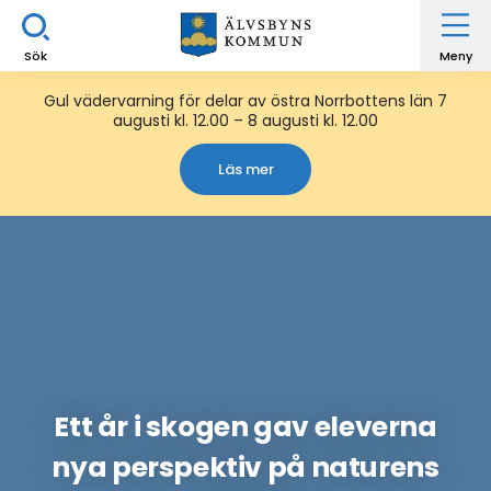
Sök
Meny
Gul vädervarning för delar av östra Norrbottens län 7
augusti kl. 12.00 – 8 augusti kl. 12.00
Läs mer
Ett år i skogen gav eleverna
nya perspektiv på naturens