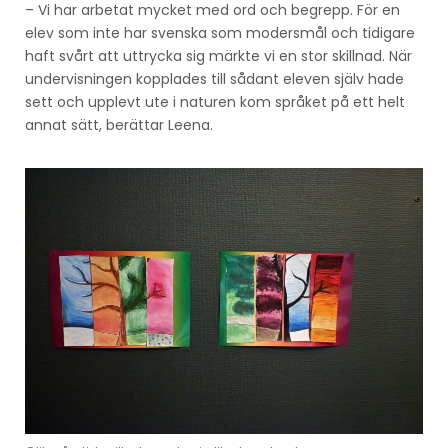
– Vi har arbetat mycket med ord och begrepp. För en
elev som inte har svenska som modersmål och tidigare
haft svårt att uttrycka sig märkte vi en stor skillnad. När
undervisningen kopplades till sådant eleven själv hade
sett och upplevt ute i naturen kom språket på ett helt
annat sätt, berättar Leena.