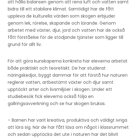
att hålla balansen genom att rena luft och vatten samt
bidra till ett stabilare klimat. Samtidigt har de fått
uppleva de kulturella värden som skogen erbjuder
genom lek, rörelse, skapande och lärande. Genom
arbetet med växter, djur, jord och vatten har de också
fått förståelse för de stödjande tjänster som ligger till
grund för allt liv.
För att göra kunskaperna konkreta har eleverna arbetat
både praktiskt och teoretiskt. De har studerat
näringskedjor, byggt dammar för att förstå hur naturen
reglerar vatten, artbestämt växter och djur samt
upptäckt arter och livsmiljöer i skogen. Under ett
studiebesök fick eleverna också följa en
gallringsavverkning och se hur skogen brukas.
– Barnen har varit kreativa, produktiva och väldigt ivriga
att lära sig. När de har fått läsa om något i klassrummet
och sedan upptäcka det ute i naturen har det blivit