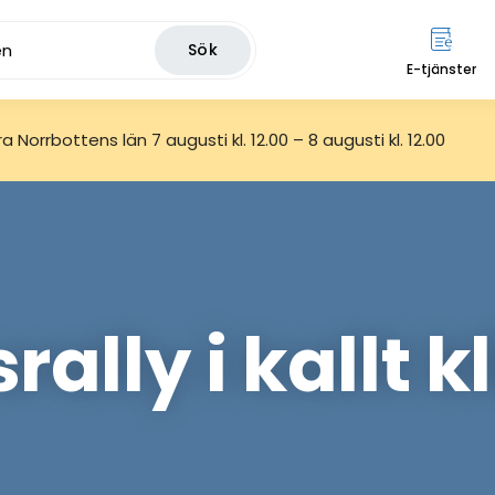
Sök
E-tjänster
 Norrbottens län 7 augusti kl. 12.00 – 8 augusti kl. 12.00
srally i kallt 