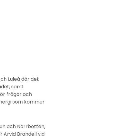
och Luleå där det
ådet, samt
ör frågor och
å energi som kommer
mun och Norrbotten,
r Arvid Brandell vid