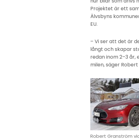
hur bilar som drivs he
Projektet är ett sam
Älvsbyns kommuner s
EU.
– Vi ser att det är 
långt och skapar st
redan inom 2–3 år, 
milen, säger Rober
Robert Granström vid 