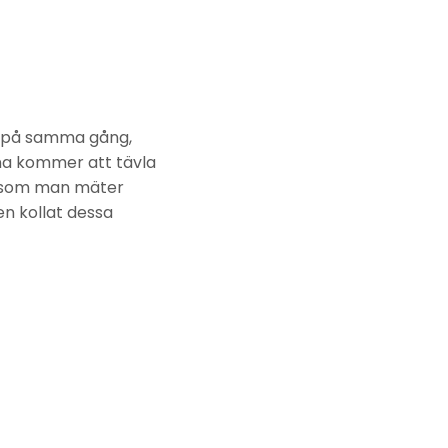
a på samma gång,
rna kommer att tävla
t som man mäter
en kollat dessa