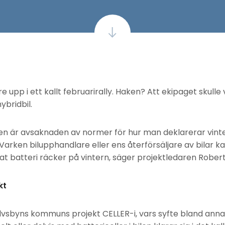
rare upp i ett kallt februarirally. Haken? Att ekipaget skull
ybridbil.
ingen är avsaknaden av normer för hur man deklarerar vint
. Varken bilupphandlare eller ens återförsäljare av bilar
ddat batteri räcker på vintern, säger projektledaren Robe
kt
 Älvsbyns kommuns projekt CELLER-i, vars syfte bland anna