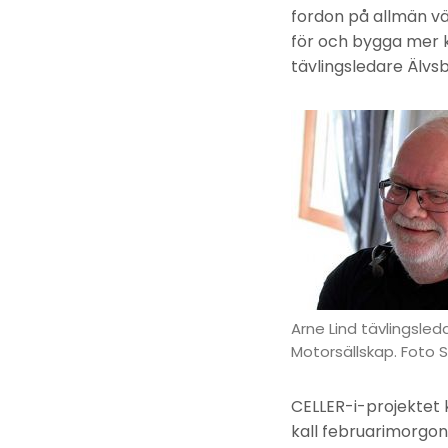
fordon på allmän väg
för och bygga mer k
tävlingsledare Älvs
Arne Lind tävlingsled
Motorsällskap. Foto S
CELLER-i-projektet 
kall februarimorgon