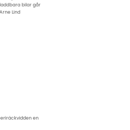
laddbara bilar går
Arne Lind
teriräckvidden en