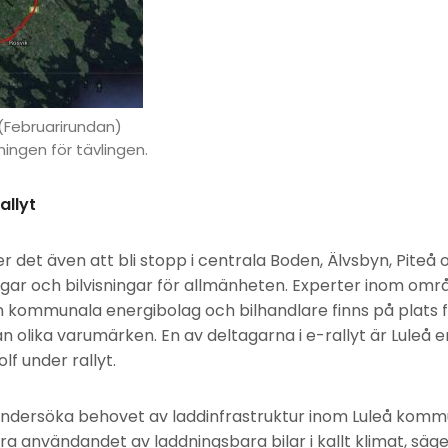
(Februarirundan)
ingen för tävlingen.
allyt
det även att bli stopp i centrala Boden, Älvsbyn, Piteå 
gar och bilvisningar för allmänheten. Experter inom omr
 kommunala energibolag och bilhandlare finns på plats f
rån olika varumärken. En av deltagarna i e-rallyt är Lule
f under rallyt.
 undersöka behovet av laddinfrastruktur inom Luleå kom
ra användandet av laddningsbara bilar i kallt klimat, säge