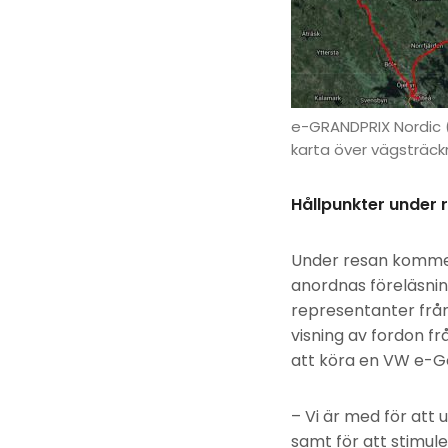
e-GRANDPRIX Nordic 
karta över vägsträckn
Hållpunkter under r
Under resan kommer 
anordnas föreläsnin
representanter från
visning av fordon f
att köra en VW e-Gol
– Vi är med för att
samt för att stimule