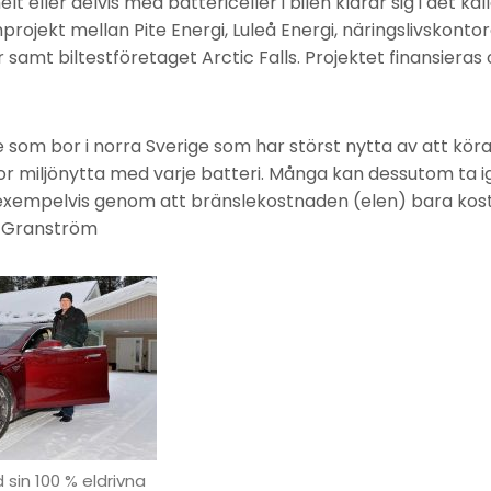
lt eller delvis med battericeller i bilen klarar sig i det kall
projekt mellan Pite Energi, Luleå Energi, näringslivskonto
amt biltestföretaget Arctic Falls. Projektet finansieras
de som bor i norra Sverige som har störst nytta av att kör
or miljönytta med varje batteri. Många kan dessutom ta i
exempelvis genom att bränslekostnaden (elen) bara kost
t Granström
sin 100 % eldrivna