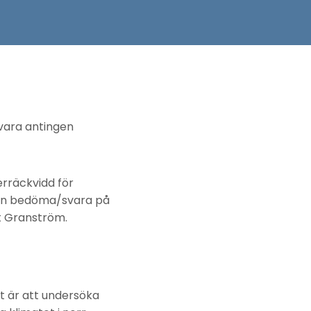
e vara antingen
erräckvidd för
 kan bedöma/svara på
rt Granström.
t är att undersöka