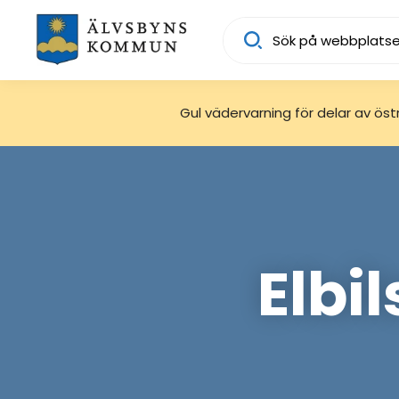
Sök
Gul vädervarning för delar av östra
Elbil