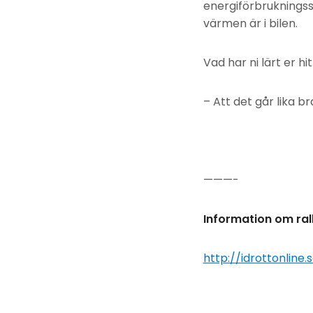
energiförbrukningss
värmen är i bilen.
Vad har ni lärt er hitt
– Att det går lika b
———-
Information om rall
http://idrottonline