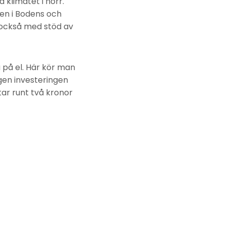
a klimatet i norr.
ren i Bodens och
 också med stöd av
a på el. Här kör man
gen investeringen
ar runt två kronor