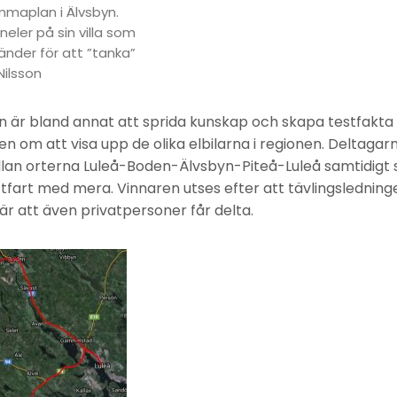
maplan i Älvsbyn.
neler på sin villa som
nder för att ”tanka”
Nilsson
n är bland annat att sprida kunskap och skapa testfakt
n om att visa upp de olika elbilarna i regionen. Deltaga
lan orterna Luleå-Boden-Älvsbyn-Piteå-Luleå samtidig
ttfart med mera. Vinnaren utses efter att tävlingsledning
r är att även privatpersoner får delta.