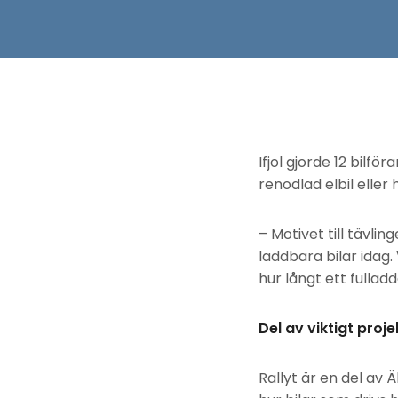
Ifjol gjorde 12 bilfö
renodlad elbil eller h
– Motivet till tävl
laddbara bilar idag
hur långt ett fulla
Del av viktigt proje
Rallyt är en del av