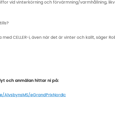
iffor vid vinterkörning och förvärmning/varmhållning, lik
ills?
ra med CELLER-i, även när det är vinter och kallt, säger 
yt och anmälan hittar ni på:
.se/AlvsbynsMS/eGrandPrixNordic