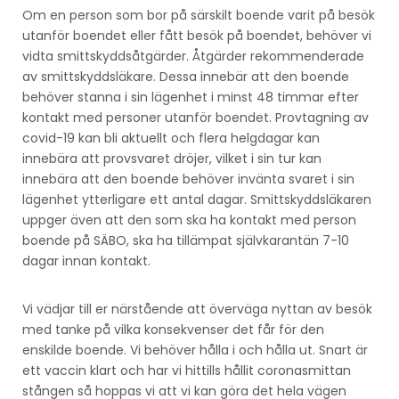
Om en person som bor på särskilt boende varit på besök
utanför boendet eller fått besök på boendet, behöver vi
vidta smittskyddsåtgärder. Åtgärder rekommenderade
av smittskyddsläkare. Dessa innebär att den boende
behöver stanna i sin lägenhet i minst 48 timmar efter
kontakt med personer utanför boendet. Provtagning av
covid-19 kan bli aktuellt och flera helgdagar kan
innebära att provsvaret dröjer, vilket i sin tur kan
innebära att den boende behöver invänta svaret i sin
lägenhet ytterligare ett antal dagar. Smittskyddsläkaren
uppger även att den som ska ha kontakt med person
boende på SÄBO, ska ha tillämpat självkarantän 7-10
dagar innan kontakt.
Vi vädjar till er närstående att överväga nyttan av besök
med tanke på vilka konsekvenser det får för den
enskilde boende. Vi behöver hålla i och hålla ut. Snart är
ett vaccin klart och har vi hittills hållit coronasmittan
stången så hoppas vi att vi kan göra det hela vägen