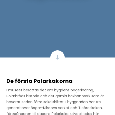
De första Polarkakorna
I museet berättas det om bygdens bagerinäring,
Polarbröds historia och det gamla bakhantverk som är
bevarat sedan förra sekelskiftet. I byggnaden har tre
generationer Bagar-Nilssons verkat och Tioöreskakan,
föregångaren till dagens Polarkaka, utvecklades här