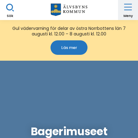
Sök
Meny
Gul vädervarning för delar av östra Norrbottens län 7
augusti kl. 12.00 – 8 augusti kl. 12.00
Läs mer
Bagerimuseet