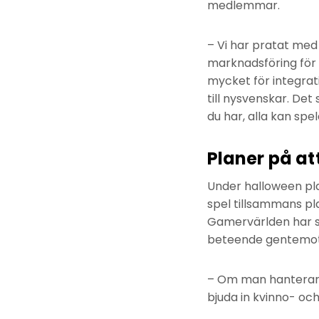
medlemmar.
– Vi har pratat med
marknadsföring för 
mycket för integrati
till nysvenskar. Det 
du har, alla kan spe
Planer på at
Under halloween pla
spel tillsammans pl
Gamervärlden har se
beteende gentemot v
– Om man hanterar de
bjuda in kvinno- och