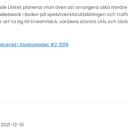
e LAN:et planerar man även att arrangera olika mindre a
udiebesök i Boden på spelutvecklarutbildningen och träff
att ta sig till Dreamhack, världens största LAN, och täv
licerad i Älvsbybladet #2, 2019
2021-12-10