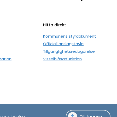
Hitta direkt
n
Kommunens styrdokument
Officiell anslagstavla
Tillgänglighetsredogörelse
mation
Visselblåsarfunktion
e upplevelse.
Till toppen