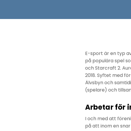
E-sport är en typ av
på populära spel so
och Starcraft 2. Au
2018. Syftet med för
Älvsbyn och samtid
(spelare) och tillsa
Arbetar för 
I och med att fören
på att inom en snar 