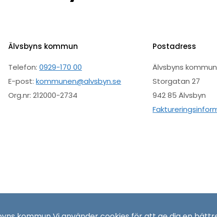
Älvsbyns kommun
Postadress
Telefon:
0929-170 00
Älvsbyns kommu
E-post:
kommunen@alvsbyn.se
Storgatan 27
Org.nr: 212000-2734
942 85 Älvsbyn
Faktureringsinfor
sbyns kommun Vi använder
cookies
för att ge dig en bättr