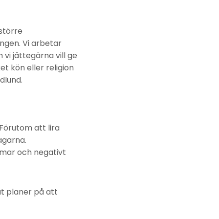
större
ngen. Vi arbetar
vi jättegärna vill ge
et kön eller religion
dlund.
Förutom att lira
agarna.
omar och negativt
t planer på att