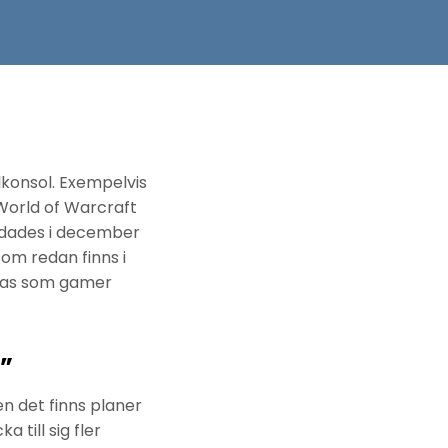
lkonsol. Exempelvis
 World of Warcraft
undades i december
som redan finns i
las som gamer
a”
n det finns planer
 till sig fler