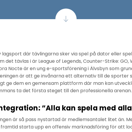
 lagsport där tävlingarna sker via spel på dator eller spe
m det tävlas i är League of Legends, Counter-Strike: GO,
rora Nocte är en ung e-sportsförening i Älvsbyn som gr
eningen är att ge invånarna ett alternativ till de sporter 
igt ge dem en gemensam plattform där man kan utveck
mmans ta det första steget till den professionella arenan.
integration: ”Alla kan spela med all
ingen är så pass nystartad är medlemsantalet litet än. Me
framtid starta upp en offensiv marknadsföring för att locka