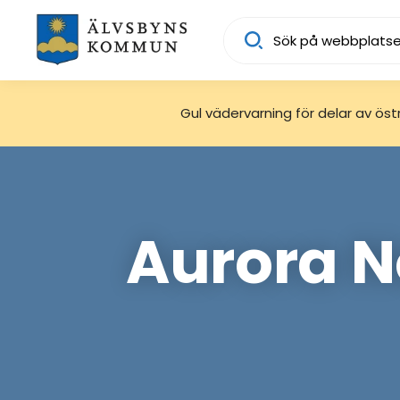
Sök
Gul vädervarning för delar av östra
Aurora N