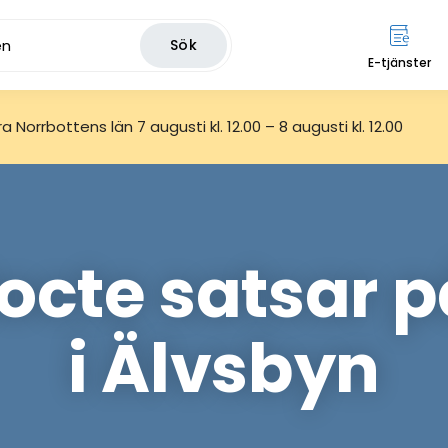
Sök
E-tjänster
 Norrbottens län 7 augusti kl. 12.00 – 8 augusti kl. 12.00
octe satsar p
i Älvsbyn