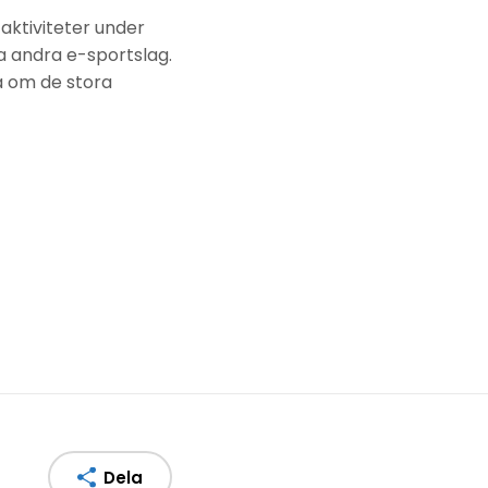
ktiviteter under
a andra e-sportslag.
la om de stora
Dela