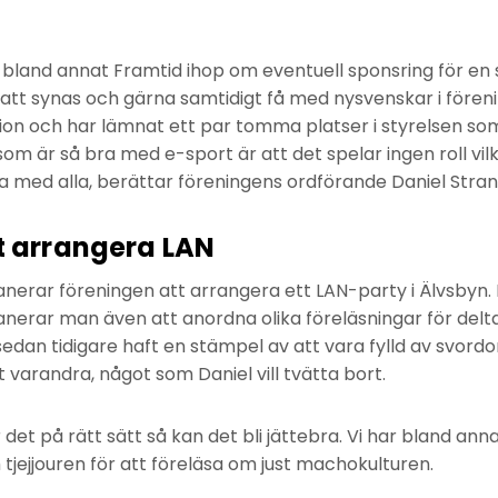
 bland annat Framtid ihop om eventuell sponsring för en 
att synas och gärna samtidigt få med nysvenskar i föreni
on och har lämnat ett par tomma platser i styrelsen som 
som är så bra med e-sport är att det spelar ingen roll vilk
la med alla, berättar föreningens ordförande Daniel Stran
t arrangera LAN
nerar föreningen att arrangera ett LAN-party i Älvsbyn. 
anerar man även att anordna olika föreläsningar för delt
dan tidigare haft en stämpel av att vara fylld av svord
arandra, något som Daniel vill tvätta bort.
t på rätt sätt så kan det bli jättebra. Vi har bland anna
 tjejjouren för att föreläsa om just machokulturen.