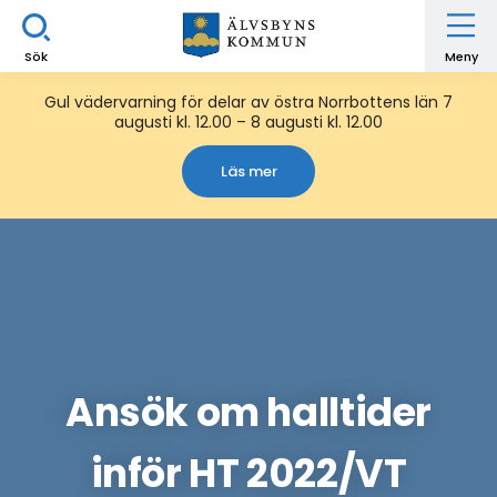
Sök
Meny
Gul vädervarning för delar av östra Norrbottens län 7
augusti kl. 12.00 – 8 augusti kl. 12.00
Läs mer
Ansök om halltider
inför HT 2022/VT